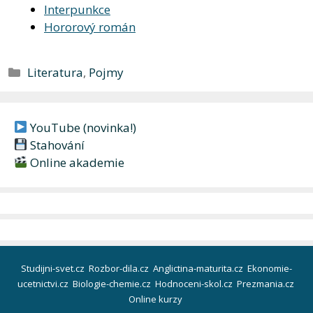
Interpunkce
Hororový román
Rubriky
Literatura
,
Pojmy
YouTube (novinka!)
Stahování
Online akademie
Studijni-svet.cz
Rozbor-dila.cz
Anglictina-maturita.cz
Ekonomie-
ucetnictvi.cz
Biologie-chemie.cz
Hodnoceni-skol.cz
Prezmania.cz
Online kurzy