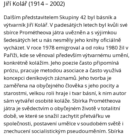
Jiří Kolář (1914 – 2002)
Dalším představitelem Skupiny 42 byl básník a
výtvarník Jiří Kolář. V padesátých letech byl kvůli své
sbírce Prométheova játra uvězněn a s výjimkou
šedesátých let u nás nesměly jeho knihy oficiálně
vycházet. V roce 1978 emigroval a od roku 1980 žil v
Paříži, kde se věnoval především výtvarnému umění,
konkrétně kolážím. Jeho poezie často připomíná
prózu, pracuje metodou asociace a často využívá
koncepci deníkových záznamů. Jeho tvorba je
zaměřena na obyčejného člověka s jeho pocity a
starostmi, velkou roli hraje i tvar básní, k nim autor
sám vytvářel osobité koláže. Sbírka Prométheova
játra je svědectvím o obyčejném životě v totalitní
době, ve které se snažil zachytit přetvářku ve
společnosti, postavení umělce v soudobém světě i
znechucení socialistickým pseudouměním. Sbírka