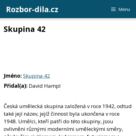
Přeskočit
Rozbor-dila.cz
Menu
na
obsah
Skupina 42
Jméno:
Skupina 42
Přidal(a):
David Hampl
Česká umělecká skupina založená v roce 1942, odtud
také její název, jejíž činnost byla ukončena v roce
1948. Umělci, kteří patří do této skupiny, jsou
ovlivněni různými moderními uměleckými směry,