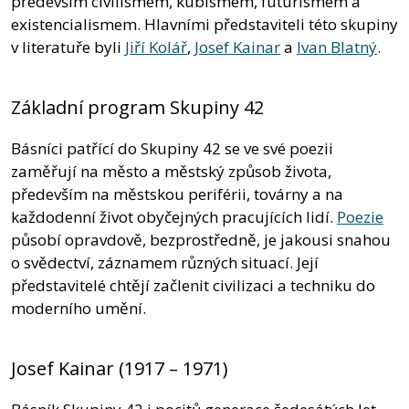
především civilismem, kubismem, futurismem a
existencialismem. Hlavními představiteli této skupiny
v literatuře byli
Jiří Kolář
,
Josef Kainar
a
Ivan Blatný
.
Základní program Skupiny 42
Básníci patřící do Skupiny 42 se ve své poezii
zaměřují na město a městský způsob života,
především na městskou periférii, továrny a na
každodenní život obyčejných pracujících lidí.
Poezie
působí opravdově, bezprostředně, je jakousi snahou
o svědectví, záznamem různých situací. Její
představitelé chtějí začlenit civilizaci a techniku do
moderního umění.
Josef Kainar (1917 – 1971)