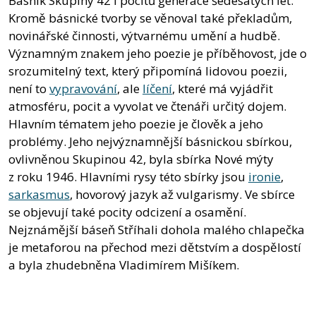
Básník Skupiny 42 i pocitů generace šedesátých let.
Kromě básnické tvorby se věnoval také překladům,
novinářské činnosti, výtvarnému umění a hudbě.
Významným znakem jeho poezie je příběhovost, jde o
srozumitelný text, který připomíná lidovou poezii,
není to
vypravování
, ale
líčení
, které má vyjádřit
atmosféru, pocit a vyvolat ve čtenáři určitý dojem.
Hlavním tématem jeho poezie je člověk a jeho
problémy. Jeho nejvýznamnější básnickou sbírkou,
ovlivněnou Skupinou 42, byla sbírka Nové mýty
z roku 1946. Hlavními rysy této sbírky jsou
ironie
,
sarkasmus
, hovorový jazyk až vulgarismy. Ve sbírce
se objevují také pocity odcizení a osamění.
Nejznámější báseň Stříhali dohola malého chlapečka
je metaforou na přechod mezi dětstvím a dospělostí
a byla zhudebněna Vladimírem Mišíkem.