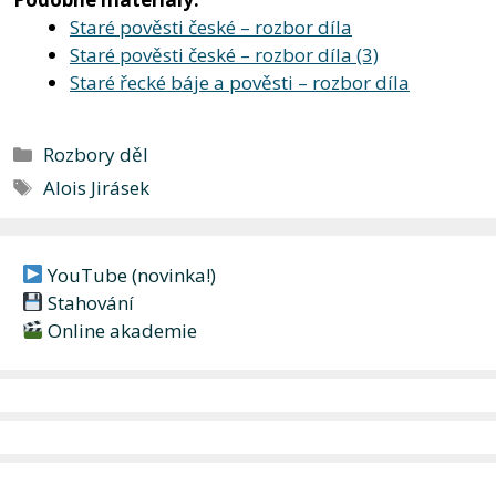
Staré pověsti české – rozbor díla
Staré pověsti české – rozbor díla (3)
Staré řecké báje a pověsti – rozbor díla
Rubriky
Rozbory děl
Štítky
Alois Jirásek
YouTube (novinka!)
Stahování
Online akademie