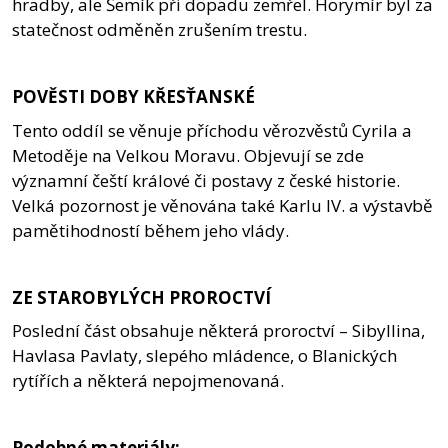
hradby, ale Šemík při dopadu zemřel. Horymír byl za
statečnost odměněn zrušením trestu.
POVĚSTI DOBY KŘESŤANSKÉ
Tento oddíl se věnuje příchodu věrozvěstů Cyrila a
Metoděje na Velkou Moravu. Objevují se zde
významní čeští králové či postavy z české historie.
Velká pozornost je věnována také Karlu IV. a výstavbě
pamětihodností během jeho vlády.
ZE STAROBYLÝCH PROROCTVÍ
Poslední část obsahuje některá proroctví – Sibyllina,
Havlasa Pavlaty, slepého mládence, o Blanických
rytířích a některá nepojmenovaná.
Podobné materiály: