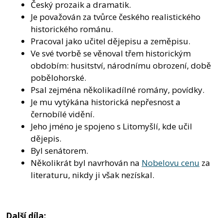
Český prozaik a dramatik.
Je považován za tvůrce českého realistického
historického románu.
Pracoval jako učitel dějepisu a zeměpisu.
Ve své tvorbě se věnoval třem historickým
obdobím: husitství, národnímu obrození, době
pobělohorské.
Psal zejména několikadílné romány, povídky.
Je mu vytýkána historická nepřesnost a
černobílé vidění.
Jeho jméno je spojeno s Litomyšlí, kde učil
dějepis.
Byl senátorem.
Několikrát byl navrhován na
Nobelovu cenu
za
literaturu, nikdy ji však nezískal.
Další díla: