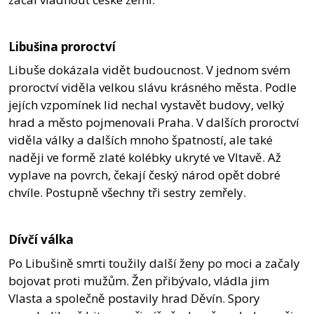
Libušina proroctví
Libuše dokázala vidět budoucnost. V jednom svém
proroctví viděla velkou slávu krásného města. Podle
jejích vzpomínek lid nechal vystavět budovy, velký
hrad a město pojmenovali Praha. V dalších proroctví
viděla války a dalších mnoho špatností, ale také
naději ve formě zlaté kolébky ukryté ve Vltavě. Až
vyplave na povrch, čekají český národ opět dobré
chvíle. Postupně všechny tři sestry zemřely.
Dívčí válka
Po Libušině smrti toužily další ženy po moci a začaly
bojovat proti mužům. Žen přibývalo, vládla jim
Vlasta a společně postavily hrad Děvín. Spory