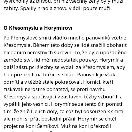
vyvrcholily až bitvou, při níž všechny ženy byly muži
zabity. Spálily hrad a znovu vládli pouze muži.
O Křesomyslu a Horymírovi
Po Přemyslově smrti vládlo mnoho panovníků včetně
Křesomysla. Během této doby se lidé snažili obohatit
hledáním nerostných surovin. To, že bylo upozaděno
zemědělství, lid měl nedostatek potravy. Horymír a
další zástupci šlechty se vydali za Křesomyslem, aby
ho upozornili na blížící se hlad. Panovník je však
odmítl a v těžbě stále pokračoval. Horníci, kteří
získávali nerostné bohatství, se proti návrhu
Křesomysla spočívající v zastavení těžby vzbouřili a
vypálili jeho vesnici. Horymír se za tento čin pomstil
tím, že zničil jejich doly, za což byl odsouzen k smrti,
ale mohl si přát poslední přání. Horymír se chtěl
projet na koni Šemíkovi. Muž na koni překročil