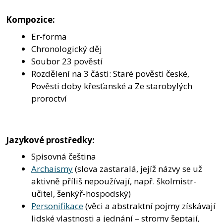
Kompozice:
Er-forma
Chronologický děj
Soubor 23 pověstí
Rozdělení na 3 části: Staré pověsti české,
Pověsti doby křesťanské a Ze starobylých
proroctví
Jazykové prostředky:
Spisovná čeština
Archaismy
(slova zastaralá, jejíž názvy se už
aktivně příliš nepoužívají, např. školmistr-
učitel, šenkýř-hospodský)
Personifikace
(věci a abstraktní pojmy získávají
lidské vlastnosti a jednání – stromy šeptají,