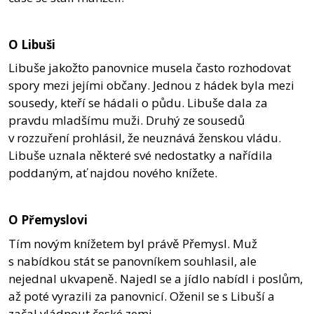
O Libuši
Libuše jakožto panovnice musela často rozhodovat
spory mezi jejími občany. Jednou z hádek byla mezi
sousedy, kteří se hádali o půdu. Libuše dala za
pravdu mladšímu muži. Druhý ze sousedů
v rozzuření prohlásil, že neuznává ženskou vládu.
Libuše uznala některé své nedostatky a nařídila
poddaným, ať najdou nového knížete.
O Přemyslovi
Tím novým knížetem byl právě Přemysl. Muž
s nabídkou stát se panovníkem souhlasil, ale
nejednal ukvapeně. Najedl se a jídlo nabídl i poslům,
až poté vyrazili za panovnicí. Oženil se s Libuší a
začal vládnout české zemi.