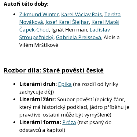
Autoři této doby:
Zikmund Winter
,
Karel Václav Rais
,
Teréza
Nováková
,
Josef Karel Šlejhar
,
Karel Matěj
Čapek-Chod
, Ignát Herrman,
Ladislav
Stroupežnický
,
Gabriela Preissová
, Alois a
Vilém Mrštíkové
Rozbor díla: Staré pověsti české
Literární druh:
Epika
(na rozdíl od lyriky
zachycuje děj)
Literární žánr:
Soubor pověstí (epický žánr,
který má historický podklad, jádro příběhu je
pravdivé, ostatní může být vymyšlené)
Literární forma:
Próza
(text psaný do
odstavců a kapitol)