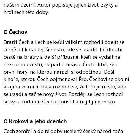
našem území. Autor popisuje jejich život, zvyky a
hrdinech této doby.
O Čechovi
Bratři Čech a Lech se kvůli válkám rozhodli odejít ze
země a hledat lepší místo, kde se usadit. Po dlouhé
cestě na bratry a další příbuzné, kteří se vydali na
neznámou cestu, dopadla únava. Čech slíbil, že u
první hory, na kterou narazí, si odpočinou. Došli
k hoře, kterou Čech pojmenoval Říp. Čechovi se okolní
krajina velmi líbila a rozhodl se, že toto je místo, kde
se usadí a začne nový život. Později se Lech rozhodl
se svou rodinou Čecha opustit a najít jiné místo.
O Krokovi a jeho dcerách
Čech zemřel a do té doby ucelený český národ začal