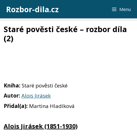
Přeskočit
Rozbor-dila.cz
Menu
na
obsah
Staré pověsti české – rozbor díla
(2)
Kniha:
Staré pověsti české
Autor:
Alois Jirásek
Přidal(a):
Martina Hladíková
Alois Jirásek (1851-1930)