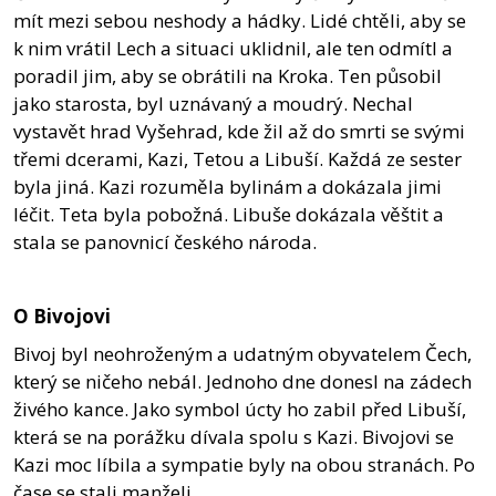
mít mezi sebou neshody a hádky. Lidé chtěli, aby se
k nim vrátil Lech a situaci uklidnil, ale ten odmítl a
poradil jim, aby se obrátili na Kroka. Ten působil
jako starosta, byl uznávaný a moudrý. Nechal
vystavět hrad Vyšehrad, kde žil až do smrti se svými
třemi dcerami, Kazi, Tetou a Libuší. Každá ze sester
byla jiná. Kazi rozuměla bylinám a dokázala jimi
léčit. Teta byla pobožná. Libuše dokázala věštit a
stala se panovnicí českého národa.
O Bivojovi
Bivoj byl neohroženým a udatným obyvatelem Čech,
který se ničeho nebál. Jednoho dne donesl na zádech
živého kance. Jako symbol úcty ho zabil před Libuší,
která se na porážku dívala spolu s Kazi. Bivojovi se
Kazi moc líbila a sympatie byly na obou stranách. Po
čase se stali manželi.