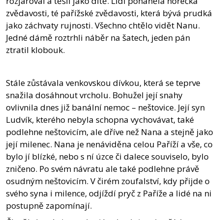
rozjařoval a těšil jako dítě. Lidi poháněla horečka
zvědavosti, té pařížské zvědavosti, která bývá prudká
jako záchvaty rujnosti. Všechno chtělo vidět Nanu.
Jedné dámě roztrhli náběr na šatech, jeden pán
ztratil klobouk.
Stále zůstávala venkovskou dívkou, která se teprve
snažila dosáhnout vrcholu. Bohužel její snahy
ovlivnila dnes již banální nemoc – neštovice. Její syn
Ludvík, kterého nebyla schopna vychovávat, také
podlehne neštovicím, ale dříve než Nana a stejně jako
její milenec. Nana je nenáviděna celou Paříží a vše, co
bylo jí blízké, nebo s ní úzce či dalece souviselo, bylo
zničeno. Po svém návratu ale také podlehne právě
osudným neštovicím. V čirém zoufalství, kdy přijde o
svého syna i milence, odjíždí pryč z Paříže a lidé na ni
postupně zapomínají.