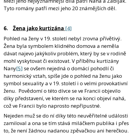
Mezi jeho nejvýznamnější díla patří Nana a Zabiják.
Tyto romány patří mezi jeho 20 známějších děl.
6.
Žena jako kurtizána
[4]
Pohled na ženy v 19. století nebyl zrovna přívětivý.
Žena byla symbolem klidného domova a neměla
dávat najevo jakýkoliv problém, který by se v rodině
mohl vyskytovat či existovat. V příběhu kurtizány
Nany
[5]
se ovšem nejedná o domácí pohodlí či
harmonický vztah, spíše jde o pohled na ženu jako
symbol sexuality a v 19. století i o velmi provokativní
ženu. Povědomí o této dívce se ve Francii objevilo
díky představení, ve kterém se na konci objeví nahá,
což ve Francii bylo naprosto nepřípustné.
Nejeden muž se do ní díky této neuvěřitelné události
zamiloval a ona se tím stává miláčkem publika i přes
to, že není žádnou nadanou zpěvačkou ani herečkou.