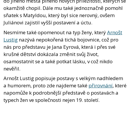
do jiného města plného nových příležitostí, kterých se
okamžitě chopil. Dále mu také jednoznačně pomohl
sňatek s Matyldou, který byl sice nerovný, ovšem
Juliánovi zajistil vyšší postavení a úctu.
Nesmíme také opomenout na typ ženy, který
Arnošt
Lustig
nazývá nepokořená tichá bojovnice, což pro
nás pro představu je Jana Eyrová, která i přes své
krušné dětství dokázala změnit svůj život,
osamostatnit se a také potkat lásku, v což nikdo
nevěřil.
Arnošt Lustig popisuje postavy s velkým nadhledem
a humorem, proto zde najdeme také
přirovnání
, které
napomůže k podrobnější představě o postavách a
typech žen ve společnosti nejen 19. století.