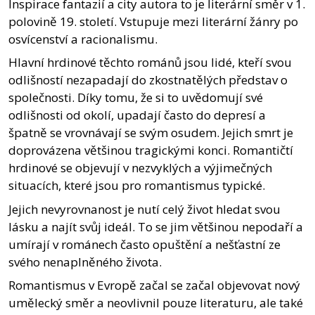
Inspirace fantazií a city autora to je literární směr v 1.
polovině 19. století. Vstupuje mezi literární žánry po
osvícenství a racionalismu.
Hlavní hrdinové těchto románů jsou lidé, kteří svou
odlišností nezapadají do zkostnatělých představ o
společnosti. Díky tomu, že si to uvědomují své
odlišnosti od okolí, upadají často do depresí a
špatně se vrovnávají se svým osudem. Jejich smrt je
doprovázena většinou tragickými konci. Romantičtí
hrdinové se objevují v nezvyklých a výjimečných
situacích, které jsou pro romantismus typické.
Jejich nevyrovnanost je nutí celý život hledat svou
lásku a najít svůj ideál. To se jim většinou nepodaří a
umírají v románech často opuštění a nešťastní ze
svého nenaplněného života.
Romantismus v Evropě začal se začal objevovat nový
umělecký směr a neovlivnil pouze literaturu, ale také