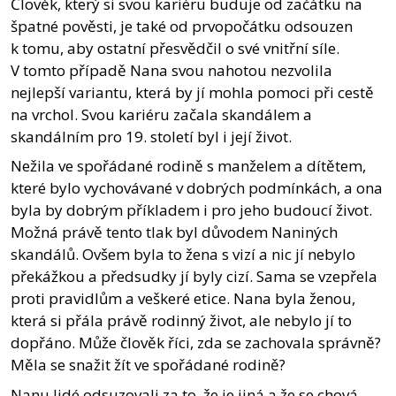
Člověk, který si svou kariéru buduje od začátku na
špatné pověsti, je také od prvopočátku odsouzen
k tomu, aby ostatní přesvědčil o své vnitřní síle.
V tomto případě Nana svou nahotou nezvolila
nejlepší variantu, která by jí mohla pomoci při cestě
na vrchol. Svou kariéru začala skandálem a
skandálním pro 19. století byl i její život.
Nežila ve spořádané rodině s manželem a dítětem,
které bylo vychovávané v dobrých podmínkách, a ona
byla by dobrým příkladem i pro jeho budoucí život.
Možná právě tento tlak byl důvodem Naniných
skandálů. Ovšem byla to žena s vizí a nic jí nebylo
překážkou a předsudky jí byly cizí. Sama se vzepřela
proti pravidlům a veškeré etice. Nana byla ženou,
která si přála právě rodinný život, ale nebylo jí to
dopřáno. Může člověk říci, zda se zachovala správně?
Měla se snažit žít ve spořádané rodině?
Nanu lidé odsuzovali za to, že je jiná a že se chová