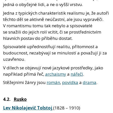
jedná o obyčejné lidi, a ne o vyšší vrstvu.
Jedna z typických charakteristik realismu je, že autoři
těchto děl se aktivně neúčastní, ale jsou vypravěči.
V romantismu tomu tak nebylo a spisovatelé
se snažili do jejich rolí vcítit, či se prostřednictvím
hlavních postav do příběhu dostat.
Spisovatelé upřednostňují realitu, přítomnost a
budoucnost, nezabývají se minulostí a považují ji za
uzavřenou.
V dílech se objevují nové jazykové prostředky, jako
například přímá řeč,
archaismy
a
nářečí
.
Stěžejními žánry jsou
román
,
povídka
a
drama
.
4.2.
Rusko
Lev Nikolajevič Tolstoj
(1828 – 1910)