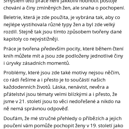
Smyslem této práce není jakkoliv hodnotit postoje
chování a činy zmíněných žen, ale snaha o pochopení.
Beletrie, která je zde použita, je vybrána tak, aby co
nejlépe vystihovala různé typy žen a byl zde velký
rozdíl. Stejně tak jsou tímto způsobem tvořeny dané
kapitoly co nejvýstižněji.
Práce je tvořena především pocity, které během čtení
knih můžete mít a jsou zde podloženy jednotlivé činy
i úryvky zásadních momentů.
Problémy, které jsou zde také motivy nejsou něčím,
co rádi řešíme a i přesto je to součástí našich
každodenních životů. Láska, nenávist, nevěra a
přátelství jsou tématy velmi blízkými a i přesto, že
jsme v 21. století jsou to věci nedořešené a nikdo na
ně nemá správnou odpověď.
Doufám, že mé stručné přehledy o příbězích a jejich
poučení vám pomůže pochopit ženy v 19. století jako