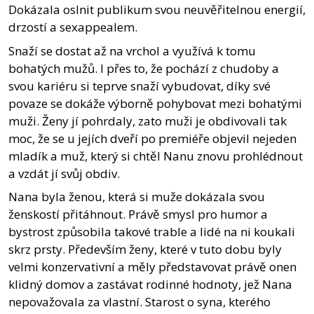
Dokázala oslnit publikum svou neuvěřitelnou energií,
drzostí a sexappealem.
Snaží se dostat až na vrchol a využívá k tomu
bohatých mužů. I přes to, že pochází z chudoby a
svou kariéru si teprve snaží vybudovat, díky své
povaze se dokáže výborně pohybovat mezi bohatými
muži. Ženy jí pohrdaly, zato muži je obdivovali tak
moc, že se u jejích dveří po premiéře objevil nejeden
mladík a muž, který si chtěl Nanu znovu prohlédnout
a vzdát jí svůj obdiv.
Nana byla ženou, která si muže dokázala svou
ženskostí přitáhnout. Právě smysl pro humor a
bystrost způsobila takové trable a lidé na ni koukali
skrz prsty. Především ženy, které v tuto dobu byly
velmi konzervativní a měly představovat právě onen
klidný domov a zastávat rodinné hodnoty, jež Nana
nepovažovala za vlastní. Starost o syna, kterého