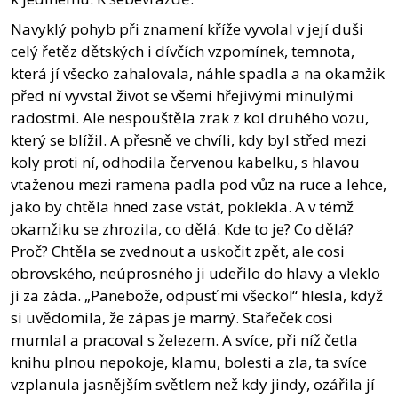
Navyklý pohyb při znamení kříže vyvolal v její duši
celý řetěz dětských i dívčích vzpomínek, temnota,
která jí všecko zahalovala, náhle spadla a na okamžik
před ní vyvstal život se všemi hřejivými minulými
radostmi. Ale nespouštěla zrak z kol druhého vozu,
který se blížil. A přesně ve chvíli, kdy byl střed mezi
koly proti ní, odhodila červenou kabelku, s hlavou
vtaženou mezi ramena padla pod vůz na ruce a lehce,
jako by chtěla hned zase vstát, poklekla. A v témž
okamžiku se zhrozila, co dělá. Kde to je? Co dělá?
Proč? Chtěla se zvednout a uskočit zpět, ale cosi
obrovského, neúprosného ji udeřilo do hlavy a vleklo
ji za záda. „Panebože, odpusť mi všecko!“ hlesla, když
si uvědomila, že zápas je marný. Stařeček cosi
mumlal a pracoval s železem. A svíce, při níž četla
knihu plnou nepokoje, klamu, bolesti a zla, ta svíce
vzplanula jasnějším světlem než kdy jindy, ozářila jí