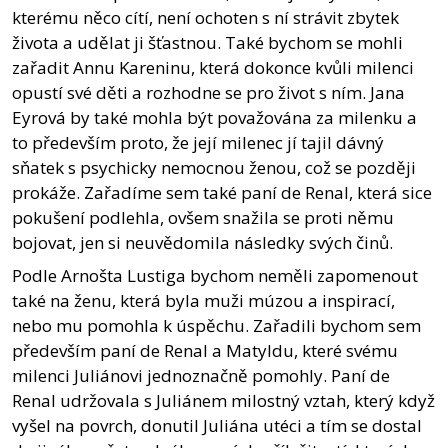
kterému něco cítí, není ochoten s ní strávit zbytek
života a udělat ji šťastnou. Také bychom se mohli
zařadit Annu Kareninu, která dokonce kvůli milenci
opustí své děti a rozhodne se pro život s ním. Jana
Eyrová by také mohla být považována za milenku a
to především proto, že její milenec jí tajil dávný
sňatek s psychicky nemocnou ženou, což se později
prokáže. Zařadíme sem také paní de Renal, která sice
pokušení podlehla, ovšem snažila se proti němu
bojovat, jen si neuvědomila následky svých činů.
Podle Arnošta Lustiga bychom neměli zapomenout
také na ženu, která byla muži múzou a inspirací,
nebo mu pomohla k úspěchu. Zařadili bychom sem
především paní de Renal a Matyldu, které svému
milenci Juliánovi jednoznačně pomohly. Paní de
Renal udržovala s Juliánem milostný vztah, který když
vyšel na povrch, donutil Juliána utéci a tím se dostal