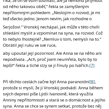
říká, že on se vším souhlasí, ale já nemohu přijmout
od něho takovou oběť,“ řekla se zamyšleným
nepřítomným pohledem. „Nestojím o rozvod, je mi
teď všecko jedno. Jenom nevím, jak rozhodne o
Serjožovi.“ Vronskij nechápal, jak může v této chvíli
shledání myslit a vzpomínat na syna, na rozvod. Což
to nebylo lhostejné? „Nemluv o tom, nemysli na to.“
Obrátil její ruku ve své ruce,
aby upoutal její pozornost. Ale Anna se na něho ani
nepodívala. „Ach, proč jsem neumřela, bylo by to
lepší!“ řekla a tiché slzy se jí řinuly po tvářích.
[7]
Při těchto cestách začne být Anna paranoidní
[8]
,
protože si myslí, že ji Vronskij podvádí. Anna během
svých depresí píše Lýdii Ivanovně, která využila
Anniny nepřítomnosti a stará se o domácnost a jejího
syna. Anna se chce se synem setkat, protože bez něj