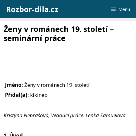
Přeskočit
Rozbor-dila.cz
Menu
na
obsah
Ženy v románech 19. století –
seminární práce
Jméno:
Ženy v románech 19. století
Přidal(a):
kikinep
Kristýna Neprašová, Vedoucí práce: Lenka Samuelová
1.
Úvod