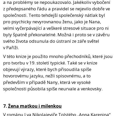
a na problémy se nepoukazovalo. Jakékoliv vybočení
z předepsaného řádu a pravidel se nejevilo dobře ve
společnosti. Tento tehdejší společenský nátlak byl
pro psychicky nevyrovnanou ženu, jako je Nana,
velmi vyčerpávající a veškeré stresové situace pro ni
byly špatně překonatelné. Možná i proto se v závěru
svého života odsunula do ústraní ze záře světel
v Paříži.
V této knize je použito mnoho přechodníků, které jsou
pro tvorbu v 19. století typické. Také se v knize
objevují výrazy, které bych přisoudila spíše
hovorovému jazyku, nežli spisovnému, a to
především v případě Nany, která ve vysoké
společnosti působila spíše neurvale a venkovsky.
7.
Žena matkou i milenkou
V románu Lva Nikolajeviče Tolstého „Anna Karenina“