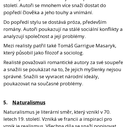
století. Autoři se mnohem více snaží dostat do
popředí člověka a jeho touhy a vnímání.
Do popředí stylu se dostává próza, především
romány. Autoři poukazují na stálé sociální konflikty a
analyzují společnost a její problémy.
Mezi realisty patřil také Tomáš Garrigue Masaryk,
který působil jako filozof a sociolog.
Realisté považovali romantické autory za své soupeře
a snažili se poukázat na to, že jejich myšlenky nejsou
správné. Snažili se vyvracet národní ideály,
poukazovat na současné problémy.
5.
Naturalismus
Naturalismus je literární směr, který vznikl v 70.
letech 19. století. Vzniká ve francii a inspirací pro
vznik je realismus. Všechna díla se snaží popisovat