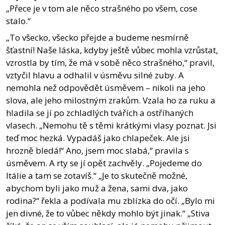
„Přece je v tom ale něco strašného po všem, cose
stalo.“
„To všecko, všecko přejde a budeme nesmírně
šťastní! Naše láska, kdyby ještě vůbec mohla vzrůstat,
vzrostla by tím, že má v sobě něco strašného,“ pravil,
vztyčil hlavu a odhalil v úsměvu silné zuby. A
nemohla než odpovědět úsměvem – nikoli na jeho
slova, ale jeho milostným zrakům. Vzala ho za ruku a
hladila se jí po zchladlých tvářích a ostříhaných
vlasech. „Nemohu tě s těmi krátkými vlasy poznat. Jsi
teď moc hezká. Vypadáš jako chlapeček. Ale jsi
hrozně bledá!“ Ano, jsem moc slabá,“ pravila s
úsměvem. A rty se jí opět zachvěly. „Pojedeme do
Itálie a tam se zotavíš.“ „Je to skutečně možné,
abychom byli jako muž a žena, sami dva, jako
rodina?“ řekla a podívala mu zblízka do očí. „Bylo mi
jen divné, že to vůbec někdy mohlo být jinak.“ „Stiva