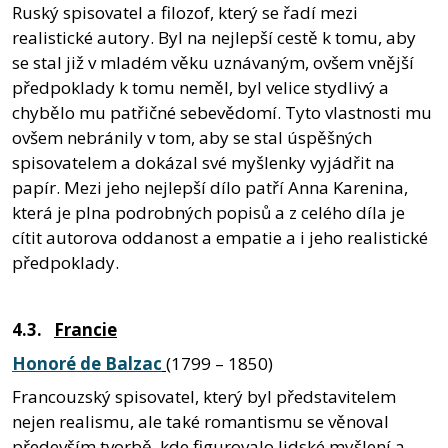
Ruský spisovatel a filozof, který se řadí mezi
realistické autory. Byl na nejlepší cestě k tomu, aby
se stal již v mladém věku uznávaným, ovšem vnější
předpoklady k tomu neměl, byl velice stydlivý a
chybělo mu patřičné sebevědomí. Tyto vlastnosti mu
ovšem nebránily v tom, aby se stal úspěšných
spisovatelem a dokázal své myšlenky vyjádřit na
papír. Mezi jeho nejlepší dílo patří Anna Karenina,
která je plna podrobných popisů a z celého díla je
cítit autorova oddanost a empatie a i jeho realistické
předpoklady.
4.3.
Francie
Honoré de Balzac
(1799 – 1850)
Francouzský spisovatel, který byl představitelem
nejen realismu, ale také romantismu se věnoval
především tvorbě, kde figurovalo lidské myšlení a