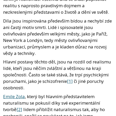
realitu s naprosto pravdivým dojmem a
nezkreslenými představami o životě a dění ve světě.
Díla jsou inspirována především bídou a nechybí zde
ani častý motiv smrti. Lidé i spisovatelé jsou
ovlivňováni především velkými městy, jako je Paříž,
New York a Londýn, tedy městy ovlivňovanými
urbanizací, průmyslem a je kladen důraz na rozvoj
vědy a techniky.
Hlavní postavy těchto děl, jsou na rozdíl od realismu
lidé, kteří jsou něčím zvláštní a většinou na kraji
společnosti. Často se také stává, že trpí psychickými
poruchami, jako je schizofrenie
[1]
či jiné poruchy
osobnosti.
Emile Zola
, který byl hlavním představitelem
naturalismu se pokusil díky své experimentální
tvorbě
[2]
lidem přiblížit naturalismus tak, aby ho
pochopili, snažil se poukázat na to, jak jsme