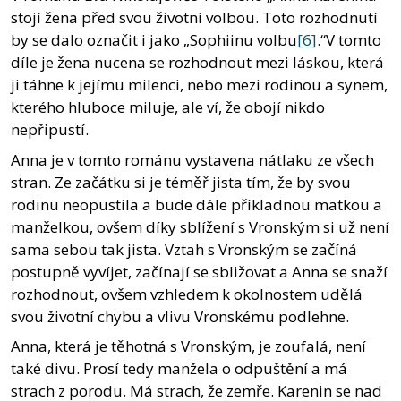
stojí žena před svou životní volbou. Toto rozhodnutí
by se dalo označit i jako „Sophiinu volbu
[6]
.“V tomto
díle je žena nucena se rozhodnout mezi láskou, která
ji táhne k jejímu milenci, nebo mezi rodinou a synem,
kterého hluboce miluje, ale ví, že obojí nikdo
nepřipustí.
Anna je v tomto románu vystavena nátlaku ze všech
stran. Ze začátku si je téměř jista tím, že by svou
rodinu neopustila a bude dále příkladnou matkou a
manželkou, ovšem díky sblížení s Vronským si už není
sama sebou tak jista. Vztah s Vronským se začíná
postupně vyvíjet, začínají se sbližovat a Anna se snaží
rozhodnout, ovšem vzhledem k okolnostem udělá
svou životní chybu a vlivu Vronskému podlehne.
Anna, která je těhotná s Vronským, je zoufalá, není
také divu. Prosí tedy manžela o odpuštění a má
strach z porodu. Má strach, že zemře. Karenin se nad