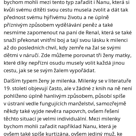
bychom mohli mezi tento typ zařadit i Nanu, která si
kvůli svému dítěti svou cestu musela zvolit a dát tak
přednost svému hýřivému životu a ne úplně
příznivým způsobem vydělávání peněz a také
nesmíme zapomenout na paní de Renal, která se také
snaží překonat vnitřní boj a tají svou lásku k milenci
až do posledních chvil, kdy zemře na žal se svými
dětmi v náručí. Zde můžeme porovnat tři ženy matky,
které díky nepřízni osudu musely volit každá jinou
cestu, jak se se svým žalem vypořádat.
Dalším typem ženy je milenka. Milenky se v literatuře
19. století objevují často, ale v žádné z knih na ně není
pohlíženo úplně hanlivým způsobem, působí spíše
v ústraní vedle fungujících manželství, samozřejmě
někdy také vyjde nevěra napovrch, ovšem řešení
těchto situací je velmi individuální. Mezi milenky
bychom mohli zařadit například Nanu, která je
ovšem také spíše kurtizána, ovšem jediný muž, ke