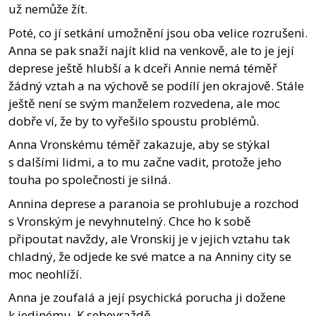
už nemůže žít.
Poté, co jí setkání umožnění jsou oba velice rozrušeni.
Anna se pak snaží najít klid na venkově, ale to je její
deprese ještě hlubší a k dceři Annie nemá téměř
žádný vztah a na výchově se podílí jen okrajově. Stále
ještě není se svým manželem rozvedena, ale moc
dobře ví, že by to vyřešilo spoustu problémů.
Anna Vronskému téměř zakazuje, aby se stýkal
s dalšími lidmi, a to mu začne vadit, protože jeho
touha po společnosti je silná.
Annina deprese a paranoia se prohlubuje a rozchod
s Vronským je nevyhnutelný. Chce ho k sobě
připoutat navždy, ale Vronskij je v jejich vztahu tak
chladný, že odjede ke své matce a na Anniny city se
moc neohlíží.
Anna je zoufalá a její psychická porucha ji dožene
k jedinému. K sebevraždě.