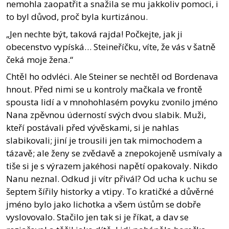
nemohla zaopatřit a snažila se mu jakkoliv pomoci, i
to byl důvod, proč byla kurtizánou.
„Jen nechte být, taková rajda! Počkejte, jak ji
obecenstvo vypíská… Steineříčku, víte, že vás v šatně
čeká moje žena.“
Chtěl ho odvléci. Ale Steiner se nechtěl od Bordenava
hnout. Před nimi se u kontroly mačkala ve frontě
spousta lidí a v mnohohlasém povyku zvonilo jméno
Nana zpěvnou úderností svých dvou slabik. Muži,
kteří postávali před vývěskami, si je nahlas
slabikovali; jiní je trousili jen tak mimochodem a
tázavě; ale ženy se zvědavě a znepokojeně usmívaly a
tiše si je s výrazem jakéhosi napětí opakovaly. Nikdo
Nanu neznal. Odkud ji vítr přivál? Od ucha k uchu se
šeptem šířily historky a vtipy. To kratičké a důvěrné
jméno bylo jako lichotka a všem ústům se dobře
vyslovovalo. Stačilo jen tak si je říkat, a dav se