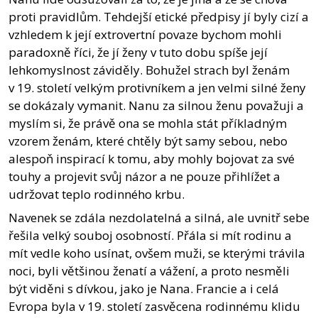
proti pravidlům. Tehdejší etické předpisy jí byly cizí a
vzhledem k její extrovertní povaze bychom mohli
paradoxně říci, že jí ženy v tuto dobu spíše její
lehkomyslnost záviděly. Bohužel strach byl ženám
v 19. století velkým protivníkem a jen velmi silné ženy
se dokázaly vymanit. Nanu za silnou ženu považuji a
myslím si, že právě ona se mohla stát příkladným
vzorem ženám, které chtěly být samy sebou, nebo
alespoň inspirací k tomu, aby mohly bojovat za své
touhy a projevit svůj názor a ne pouze přihlížet a
udržovat teplo rodinného krbu.
Navenek se zdála nezdolatelná a silná, ale uvnitř sebe
řešila velký souboj osobností. Přála si mít rodinu a
mít vedle koho usínat, ovšem muži, se kterými trávila
noci, byli většinou ženatí a vážení, a proto nesměli
být viděni s dívkou, jako je Nana. Francie a i celá
Evropa byla v 19. století zasvěcena rodinnému klidu