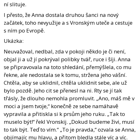
ní slituje.
I přesto, že Anna dostala druhou šanci na nový
začátek, toho nevyužije a s Vronským uteče a cestuje
s ním po Evropě.
Ukázka:
Neuvažoval, nedbal, zda v pokoji někdo je či není,
objal ji a už jí pokrýval polibky tvář, ruce i šíji. Anna
se připravovala na toto shledání, přemýšlela, co mu
řekne, ale nedostala se k tomu, stržena jeho vášní.
Chtěla, aby se uklidnil, chtěla uklidnit sebe, ale už
bylo pozdě. Jeho cit se přenesl na ni. Rty se jí tak
třásly, že dlouho nemohla promluvit. „Ano, máš mě v
moci a jsem tvoje,“ konečně ze sebe namáhavě
vypravila a přitiskla si k prsům jeho ruku. „Tak to
muselo být!“ řekl Vronskij. „Dokud budeme živi, musí
to tak být. Teď to vím.“ „To je pravda,“ ozvala se Anna,
objímajíc mu hlavu, a přitom bledla stále víc a víc.