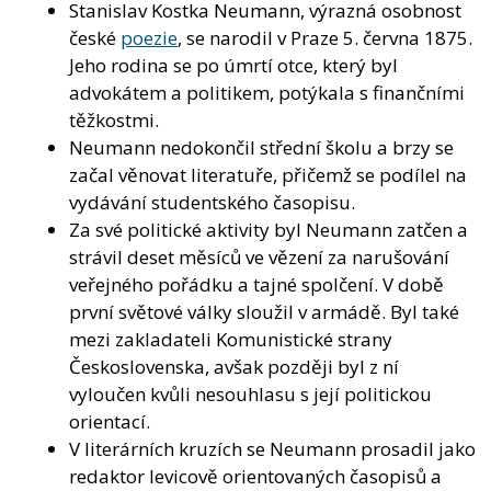
Stanislav Kostka Neumann, výrazná osobnost
české
poezie
, se narodil v Praze 5. června 1875.
Jeho rodina se po úmrtí otce, který byl
advokátem a politikem, potýkala s finančními
těžkostmi.
Neumann nedokončil střední školu a brzy se
začal věnovat literatuře, přičemž se podílel na
vydávání studentského časopisu.
Za své politické aktivity byl Neumann zatčen a
strávil deset měsíců ve vězení za narušování
veřejného pořádku a tajné spolčení. V době
první světové války sloužil v armádě. Byl také
mezi zakladateli Komunistické strany
Československa, avšak později byl z ní
vyloučen kvůli nesouhlasu s její politickou
orientací.
V literárních kruzích se Neumann prosadil jako
redaktor levicově orientovaných časopisů a