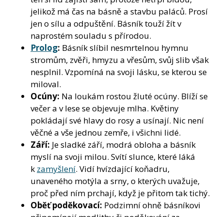
jelikož má čas na básně a stavbu paláců. Prosí
jen o sílu a odpuštění. Básník touží žít v
naprostém souladu s přírodou.
Prolog
:
Básník slíbil nesmrtelnou hymnu
stromům, zvěři, hmyzu a vřesům, svůj slib však
nesplnil. Vzpomíná na svoji lásku, se kterou se
miloval.
Ocúny:
Na loukám rostou žluté ocúny. Blíží se
večer a v lese se objevuje mlha. Květiny
pokládají své hlavy do rosy a usínají. Nic není
věčné a vše jednou zemře, i všichni lidé.
Září:
Je sladké září, modrá obloha a básník
myslí na svoji milou. Svítí slunce, které láká
k
zamyšlení
. Vidí hvízdající koňadru,
unaveného motýla a srny, o kterých uvažuje,
proč před ním prchají, když je přitom tak tichý.
Oběť poděkovací:
Podzimní ohně básníkovi