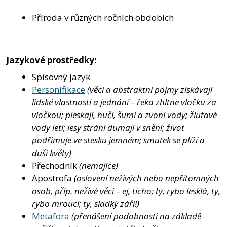
Příroda v různých ročních obdobích
Jazykové prostředky:
Spisovný jazyk
Personifikace
(věci a abstraktní pojmy získávají
lidské vlastnosti a jednání – řeka zhltne vločku za
vločkou; pleskají, hučí, šumí a zvoní vody; žlutavé
vody letí; lesy strání dumají v snění; život
podřimuje ve stesku jemném; smutek se plíží a
duší květy)
Přechodník
(nemajíce)
Apostrofa
(oslovení neživých nebo nepřítomných
osob, příp. neživé věci – ej, ticho; ty, rybo lesklá, ty,
rybo mroucí; ty, sladký září!)
Metafora
(přenášení podobnosti na základě