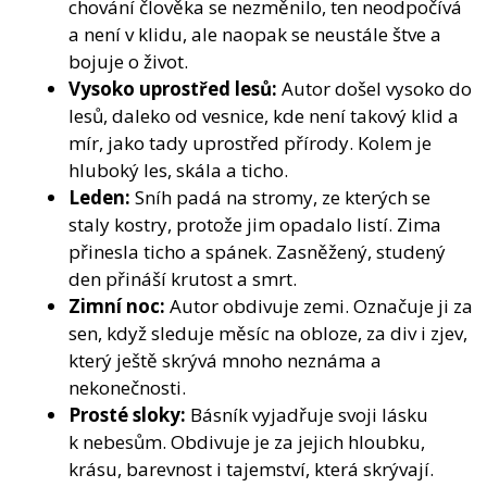
chování člověka se nezměnilo, ten neodpočívá
a není v klidu, ale naopak se neustále štve a
bojuje o život.
Vysoko uprostřed lesů:
Autor došel vysoko do
lesů, daleko od vesnice, kde není takový klid a
mír, jako tady uprostřed přírody. Kolem je
hluboký les, skála a ticho.
Leden:
Sníh padá na stromy, ze kterých se
staly kostry, protože jim opadalo listí. Zima
přinesla ticho a spánek. Zasněžený, studený
den přináší krutost a smrt.
Zimní noc:
Autor obdivuje zemi. Označuje ji za
sen, když sleduje měsíc na obloze, za div i zjev,
který ještě skrývá mnoho neznáma a
nekonečnosti.
Prosté sloky:
Básník vyjadřuje svoji lásku
k nebesům. Obdivuje je za jejich hloubku,
krásu, barevnost i tajemství, která skrývají.