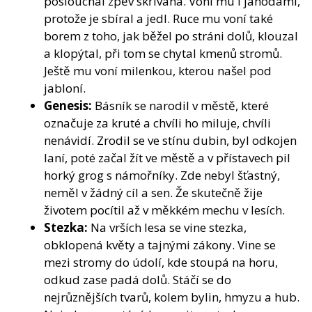
poslouchal zpěv skřivana. Voní mu i jahodami,
protože je sbíral a jedl. Ruce mu voní také
borem z toho, jak běžel po stráni dolů, klouzal
a klopýtal, při tom se chytal kmenů stromů.
Ještě mu voní milenkou, kterou našel pod
jabloní.
Genesis:
Básník se narodil v městě, které
označuje za kruté a chvíli ho miluje, chvíli
nenávidí. Zrodil se ve stínu dubin, byl odkojen
laní, poté začal žít ve městě a v přístavech pil
horký grog s námořníky. Zde nebyl šťastný,
neměl v žádný cíl a sen. Že skutečně žije
životem pocítil až v měkkém mechu v lesích.
Stezka:
Na vrších lesa se vine stezka,
obklopená květy a tajnými zákony. Vine se
mezi stromy do údolí, kde stoupá na horu,
odkud zase padá dolů. Stáčí se do
nejrůznějších tvarů, kolem bylin, hmyzu a hub.