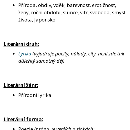
Příroda, obdiv, vděk, barevnost, erotičnost,
ženy, roční období, slunce, vítr, svoboda, smysl
života, Japonsko.
Literární druh:
Lyrika
(vyjadřuje pocity, nálady, city, není zde tak
důležitý samotný děj)
Literární žánr:
Přírodní lyrika
Literární forma:
Poezie
(psána ve verších a slokách)