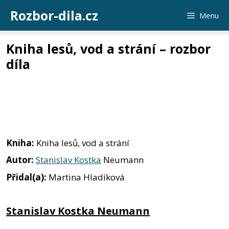
Přeskočit
Rozbor-dila.cz
Menu
na
obsah
Kniha lesů, vod a strání – rozbor
díla
Kniha:
Kniha lesů, vod a strání
Autor:
Stanislav Kostka
Neumann
Přidal(a):
Martina Hladíková
Stanislav Kostka Neumann