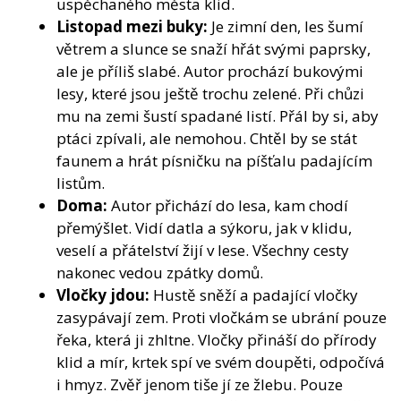
uspěchaného města klid.
Listopad mezi buky:
Je zimní den, les šumí
větrem a slunce se snaží hřát svými paprsky,
ale je příliš slabé. Autor prochází bukovými
lesy, které jsou ještě trochu zelené. Při chůzi
mu na zemi šustí spadané listí. Přál by si, aby
ptáci zpívali, ale nemohou. Chtěl by se stát
faunem a hrát písničku na píšťalu padajícím
listům.
Doma:
Autor přichází do lesa, kam chodí
přemýšlet. Vidí datla a sýkoru, jak v klidu,
veselí a přátelství žijí v lese. Všechny cesty
nakonec vedou zpátky domů.
Vločky jdou:
Hustě sněží a padající vločky
zasypávají zem. Proti vločkám se ubrání pouze
řeka, která ji zhltne. Vločky přináší do přírody
klid a mír, krtek spí ve svém doupěti, odpočívá
i hmyz. Zvěř jenom tiše jí ze žlebu. Pouze