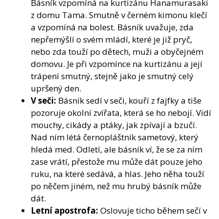
Básník vzpomíná na kurtizánu Hanamurasaki
z domu Tama. Smutně v černém kimonu klečí
a vzpomíná na bolest. Básník uvažuje, zda
nepřemýšlí o svém mládí, které je již pryč,
nebo zda touží po dětech, muži a obyčejném
domovu. Je při vzpomínce na kurtizánu a její
trápení smutný, stejně jako je smutný celý
upršený den.
V seči:
Básník sedí v seči, kouří z fajfky a tiše
pozoruje okolní zvířata, která se ho nebojí. Vidí
mouchy, cikády a ptáky, jak zpívají a bzučí.
Nad ním létá černopláštník sametový, který
hledá med. Odletí, ale básník ví, že se za ním
zase vrátí, přestože mu může dát pouze jeho
ruku, na které sedává, a hlas. Jeho něha touží
po něčem jiném, než mu hrubý básník může
dát.
Letní apostrofa:
Oslovuje ticho během sečí v