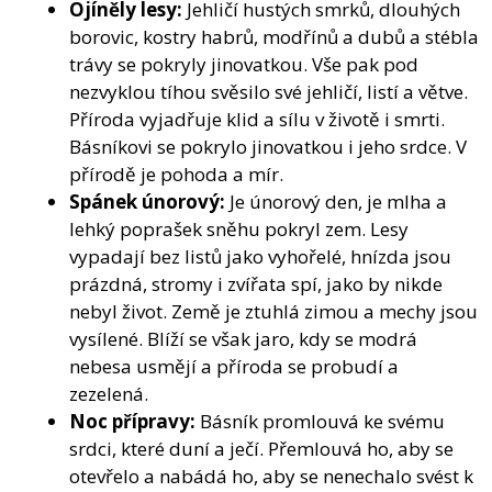
Ojíněly lesy:
Jehličí hustých smrků, dlouhých
borovic, kostry habrů, modřínů a dubů a stébla
trávy se pokryly jinovatkou. Vše pak pod
nezvyklou tíhou svěsilo své jehličí, listí a větve.
Příroda vyjadřuje klid a sílu v životě i smrti.
Básníkovi se pokrylo jinovatkou i jeho srdce. V
přírodě je pohoda a mír.
Spánek únorový:
Je únorový den, je mlha a
lehký poprašek sněhu pokryl zem. Lesy
vypadají bez listů jako vyhořelé, hnízda jsou
prázdná, stromy i zvířata spí, jako by nikde
nebyl život. Země je ztuhlá zimou a mechy jsou
vysílené. Blíží se však jaro, kdy se modrá
nebesa usmějí a příroda se probudí a
zezelená.
Noc přípravy:
Básník promlouvá ke svému
srdci, které duní a ječí. Přemlouvá ho, aby se
otevřelo a nabádá ho, aby se nenechalo svést k