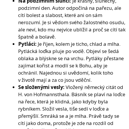
Na podzimním slunci:
Je krásný, slunečný,
podzimní den. Autor odpočíná na pařezu, ale
cítí bolest a slabost, které ani on sám
nerozumí. Je si vědom svého žalostného osudu,
ale neví, kdo mu nejvíce ublížil a proč se cítí tak
špatně a bolavě.
Pytláci:
Je říjen, kolem je ticho, chlad a mlha.
Pytlácká loďka pluje po vodě. Objeví se šedá
oblaka a blýskne se na vrchu. Pytláky přestane
zajímat kořist a modlí se k Bohu, aby je
ochránil. Najednou si uvědomí, kolik toho
v životě mají a za co jsou vděční.
Se složenými vesly:
Vložený německý citát od
H. von Hofmannsthala. Básník se plaví na loďce
na řece, která je klidná, jako kdyby byla
rybníkem. Složil vesla, tiše sedí v loďce a
přemýšlí. Smráká se a je mlha. Právě tady se
cítí jako doma, protože je zde na rozdíl od