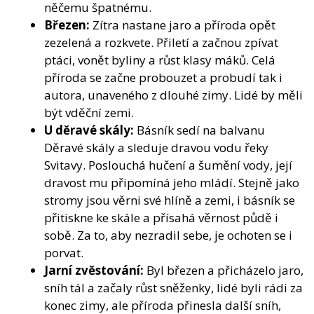
něčemu špatnému.
Březen:
Zítra nastane jaro a příroda opět
zezelená a rozkvete. Přiletí a začnou zpívat
ptáci, vonět byliny a růst klasy máků. Celá
příroda se začne probouzet a probudí tak i
autora, unaveného z dlouhé zimy. Lidé by měli
být vděční zemi.
U děravé skály:
Básník sedí na balvanu
Děravé skály a sleduje dravou vodu řeky
Svitavy. Poslouchá hučení a šumění vody, její
dravost mu připomíná jeho mládí. Stejně jako
stromy jsou věrni své hlíně a zemi, i básník se
přitiskne ke skále a přísahá věrnost půdě i
sobě. Za to, aby nezradil sebe, je ochoten se i
porvat.
Jarní zvěstování:
Byl březen a přicházelo jaro,
sníh tál a začaly růst sněženky, lidé byli rádi za
konec zimy, ale příroda přinesla další sníh,