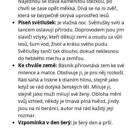
Najednou se stává kamenitou stezkou, po
chvíli se zase opět měkká. Dívá se na ni zvěř,
která se bezpečně skrývá uprostřed lesů.
Píseň světlušek:
Je vlažná noc. Světlušky svítí a
tancem oslavují přírodu. Doprovodem jsou jim
slavičí vzlyky, kteří děkují zemi a osudu za vůli
lesů, šum vod, život a krásu svého pudu.
Světlušky tančí tak dlouho, dokud neklesnou
do hebkého mechu a zemřou.
Ke chvále země:
Básník přirovnává zem ke své
milence a matce. Obdivuje ji, je pro něj rozkoší.
Rád sahá a tiskne k dlaním hlínu, stejně jako
když se rád dotýká ženských těl. Miluje ji,
stejně jako muži milují své ženy. Obloha mění
svůj vzhled, někdy je tmavá plná hvězd, jindy
jsou na ní beránci, autor má rád každý její
rozmar.
Vzpomínka v den šerý:
Je šerý den a prší.