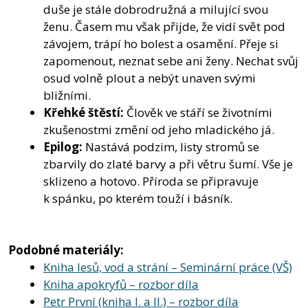
duše je stále dobrodružná a milující svou
ženu. Časem mu však přijde, že vidí svět pod
závojem, trápí ho bolest a osamění. Přeje si
zapomenout, neznat sebe ani ženy. Nechat svůj
osud volně plout a nebýt unaven svými
bližními.
Křehké štěstí:
Člověk ve stáří se životními
zkušenostmi změní od jeho mladického já.
Epilog:
Nastává podzim, listy stromů se
zbarvily do zlaté barvy a při větru šumí. Vše je
sklizeno a hotovo. Příroda se připravuje
k spánku, po kterém touží i básník.
Podobné materiály:
Kniha lesů, vod a strání – Seminární práce (VŠ)
Kniha apokryfů – rozbor díla
Petr První (kniha I. a II.) – rozbor díla