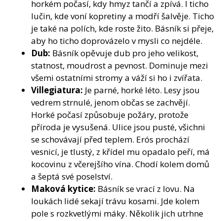
horkém počasí, kdy hmyz tančí a zpívá. I ticho
lučin, kde voní kopretiny a modří šalvěje. Ticho
je také na polích, kde roste žito. Básník si přeje,
aby ho ticho doprovázelo v mysli co nejdéle.
Dub:
Básník opěvuje dub pro jeho velikost,
statnost, moudrost a pevnost. Dominuje mezi
všemi ostatními stromy a váží si ho i zvířata.
Villegiatura:
Je parné, horké léto. Lesy jsou
vedrem strnulé, jenom občas se zachvějí.
Horké počasí způsobuje požáry, protože
příroda je vysušená. Ulice jsou pusté, všichni
se schovávají před teplem. Erós prochází
vesnicí, je tlustý, z křídel mu opadalo peří, má
kocovinu z včerejšího vína. Chodí kolem domů
a šeptá své poselství.
Maková kytice:
Básník se vrací z lovu. Na
loukách lidé sekají trávu kosami. Jde kolem
pole s rozkvetlými máky. Několik jich utrhne