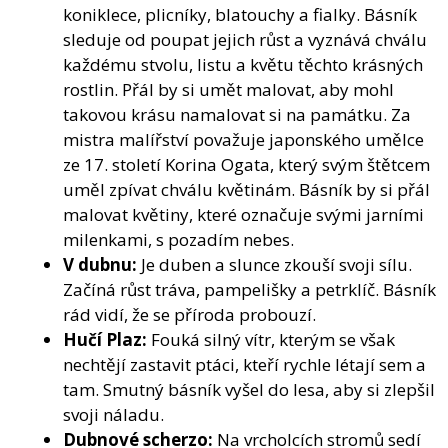
koniklece, plicníky, blatouchy a fialky. Básník
sleduje od poupat jejich růst a vyznává chválu
každému stvolu, listu a květu těchto krásných
rostlin. Přál by si umět malovat, aby mohl
takovou krásu namalovat si na památku. Za
mistra malířství považuje japonského umělce
ze 17. století Korina Ogata, který svým štětcem
uměl zpívat chválu květinám. Básník by si přál
malovat květiny, které označuje svými jarními
milenkami, s pozadím nebes.
V dubnu:
Je duben a slunce zkouší svoji sílu.
Začíná růst tráva, pampelišky a petrklíč. Básník
rád vidí, že se příroda probouzí.
Hučí Plaz:
Fouká silný vítr, kterým se však
nechtějí zastavit ptáci, kteří rychle létají sem a
tam. Smutný básník vyšel do lesa, aby si zlepšil
svoji náladu.
Dubnové scherzo:
Na vrcholcích stromů sedí