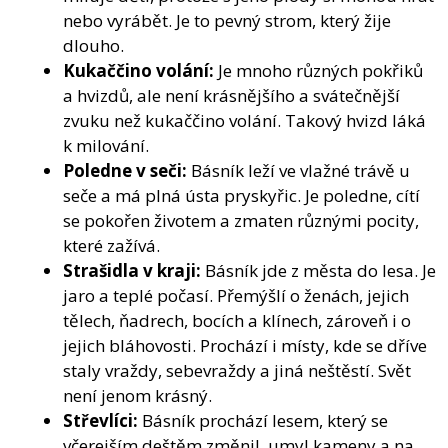
nebo vyrábět. Je to pevný strom, který žije
dlouho.
Kukaččino volání:
Je mnoho různých pokřiků
a hvizdů, ale není krásnějšího a svátečnější
zvuku než kukaččino volání. Takový hvizd láká
k milování.
Poledne v seči:
Básník leží ve vlažné trávě u
seče a má plná ústa pryskyřic. Je poledne, cítí
se pokořen životem a zmaten různými pocity,
které zažívá.
Strašidla v kraji:
Básník jde z města do lesa. Je
jaro a teplé počasí. Přemýšlí o ženách, jejich
tělech, ňadrech, bocích a klínech, zároveň i o
jejich bláhovosti. Prochází i místy, kde se dříve
staly vraždy, sebevraždy a jiná neštěstí. Svět
není jenom krásný.
Střevlíci:
Básník prochází lesem, který se
včerejším deštěm změnil, umyl kameny a na