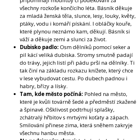
připomínají modlitby či poděkování za
všechny rozkoše končícího léta. Básník děkuje
za mladá ženská těla, slunce, lesy, louky, květy,
ptáky, vodu i komáří pískání. I obláčky kouře,
které plynou neznámo kam, děkují. Básník si
váží a děkuje zemi a slunci za život.
Dubisko padlo:
Osm dělníků pomocí seker a
pil kácí veliká dubiska. Stromy smutně padají
do trávy, jejich listí při pádu prší na dělníky. Ti
tak činí na základu rozkazu knížete, který chce
v lese vybudovat cestu. Po dubech padnou i
habry, břízy a lísky.
Tam, kde město počíná:
Pohled na město,
které je kvůli továrně šedé a předměstí zkažené
a špinavé. Ošklivost podtrhují splašky,
zchátralý hřbitov s mrtvými koťaty a zápach.
Smilování přinese zima, která sněhem zakryje
všechnu hanbu města.