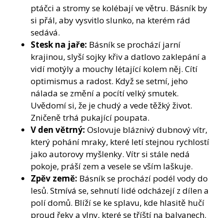
ptáčci a stromy se kolébají ve větru. Básník by
si přál, aby vysvitlo slunko, na kterém rád
sedává.
Stesk na jaře:
Básník se prochází jarní
krajinou, slyší sojky křiv a datlovo zaklepání a
vidí motýly a mouchy létající kolem něj. Cítí
optimismus a radost. Když se setmí, jeho
nálada se změní a pocítí velký smutek.
Uvědomí si, že je chudý a vede těžký život.
Zničeně trhá pukající poupata.
V den větrný:
Oslovuje bláznivý dubnový vítr,
který pohání mraky, které letí stejnou rychlostí
jako autorovy myšlenky. Vítr si stále nedá
pokoje, práší zem a vesele se vším laškuje.
Zpěv země:
Básník se prochází podél vody do
lesů. Stmívá se, sehnutí lidé odcházejí z dílen a
polí domů. Blíží se ke splavu, kde hlasitě hučí
proud řeky a vlny, které se tříští na balvanech.