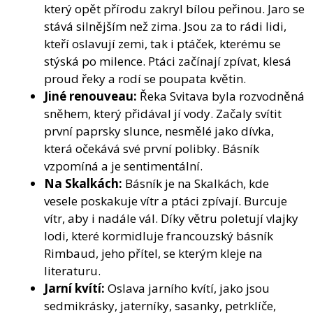
který opět přírodu zakryl bílou peřinou. Jaro se
stává silnějším než zima. Jsou za to rádi lidi,
kteří oslavují zemi, tak i ptáček, kterému se
stýská po milence. Ptáci začínají zpívat, klesá
proud řeky a rodí se poupata květin.
Jiné renouveau:
Řeka Svitava byla rozvodněná
sněhem, který přidával jí vody. Začaly svítit
první paprsky slunce, nesmělé jako dívka,
která očekává své první polibky. Básník
vzpomíná a je sentimentální.
Na Skalkách:
Básník je na Skalkách, kde
vesele poskakuje vítr a ptáci zpívají. Burcuje
vítr, aby i nadále vál. Díky větru poletují vlajky
lodi, které kormidluje francouzský básník
Rimbaud, jeho přítel, se kterým kleje na
literaturu.
Jarní kvítí:
Oslava jarního kvítí, jako jsou
sedmikrásky, jaterníky, sasanky, petrklíče,