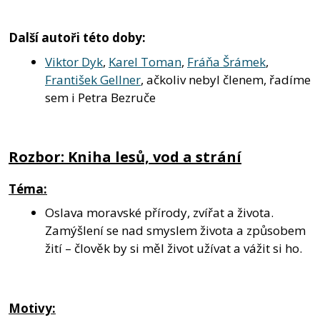
Další autoři této doby:
Viktor Dyk
,
Karel Toman
,
Fráňa Šrámek
,
František Gellner
, ačkoliv nebyl členem, řadíme
sem i Petra Bezruče
Rozbor: Kniha lesů, vod a strání
Téma:
Oslava moravské přírody, zvířat a života.
Zamýšlení se nad smyslem života a způsobem
žití – člověk by si měl život užívat a vážit si ho.
Motivy: