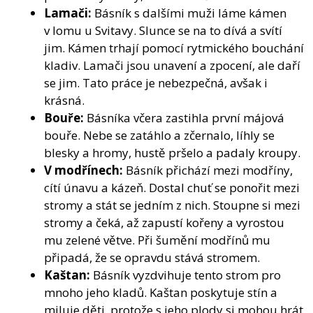
Lamači:
Básník s dalšími muži láme kámen
v lomu u Svitavy. Slunce se na to dívá a svítí
jim. Kámen trhají pomocí rytmického bouchání
kladiv. Lamači jsou unavení a zpocení, ale daří
se jim. Tato práce je nebezpečná, avšak i
krásná.
Bouře:
Básníka včera zastihla první májová
bouře. Nebe se zatáhlo a zčernalo, líhly se
blesky a hromy, hustě pršelo a padaly kroupy.
V modřínech:
Básník přichází mezi modříny,
cítí únavu a kázeň. Dostal chuť se ponořit mezi
stromy a stát se jedním z nich. Stoupne si mezi
stromy a čeká, až zapustí kořeny a vyrostou
mu zelené větve. Při šumění modřínů mu
připadá, že se opravdu stává stromem.
Kaštan:
Básník vyzdvihuje tento strom pro
mnoho jeho kladů. Kaštan poskytuje stín a
miluje děti, protože s jeho plody si mohou hrát