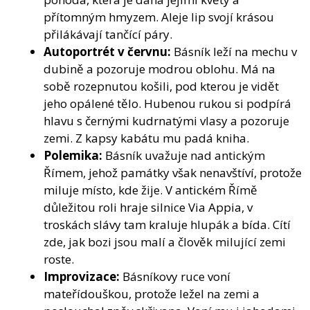
přítomným hmyzem. Aleje lip svojí krásou
přilákávají tančící páry.
Autoportrét v červnu:
Básník leží na mechu v
dubině a pozoruje modrou oblohu. Má na
sobě rozepnutou košili, pod kterou je vidět
jeho opálené tělo. Hubenou rukou si podpírá
hlavu s černými kudrnatými vlasy a pozoruje
zemi. Z kapsy kabátu mu padá kniha.
Polemika:
Básník uvažuje nad antickým
Římem, jehož památky však nenavštíví, protože
miluje místo, kde žije. V antickém Římě
důležitou roli hraje silnice Via Appia, v
troskách slávy tam kraluje hlupák a bída. Cítí
zde, jak bozi jsou malí a člověk milující zemi
roste.
Improvizace:
Básníkovy ruce voní
mateřídouškou, protože ležel na zemi a