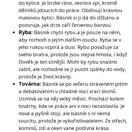
do kytice. Je brzké ráno, vesnice spí, kromě
dělníků jdoucích do práce. Obdivují krásnou
makovou kytici. Básník si ji dá do džbánu a
pozoruje, jak drze září červenou barvou.
Ryba:
Básník chytil rybu a je pouze na něm,
aby rozhodl o jejím dalším osudu. Ryba se v
jeho rukou vzpírá a dusí. Rybu považuje za
svého bratra, protože jsou stejná hmota, i když
člověk je ten silnější. Mohl by rybu snadno
zabít, ale rozhodne se ji pustit zpátky do vody,
protože je život krásný.
Továrna:
Básník se po večeru stráveném pitím
a debatováním v chladné noci vrací domů.
Usmívá se na něj velký měsíc. Prochází kolem
továrny, kde se práce ani v noci nezastavila. Je
nová a pyšně stojí, ale básník s ní nemá
soucitu, protože je vykořisťovatelem. Ze střech,
komínů, zdí a oken vane podivná krása.