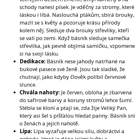
schody nanesl písek. Je vděčný za stromy, které
láskou i líbá. Naslouchá ptákům, sbírá brouky,
mazlí se s květy a pozoruje krásu přírody
kolem něj. Sleduje dva brouky střevlíky, kteří
se valí po zemi. Když básník sleduje samečka
střevlíka, jak pevně objímá samičku, vzpomene
si na svoji lásku.
Dedikace:
Básník nese jahody natrhané na
bukové pasece své ženě. Jsou tak sladké, že
chutnají, jako kdyby člověk políbil červnové
slunce.
Chvála nahoty:
Je červen, obloha je zbarvena
do safírové barvy a koruny stromů lehce šumí.
Stébla se kloní a ptají se, zda žije Veliký Pan,
který asi šel s píšťalou hledat panny. Básník sní
o ženách a jejich nahotě.
Lípa:
Lípa vyzařuje velkou sílu, dobráctví a
pohoda, která je dána jejími květy a