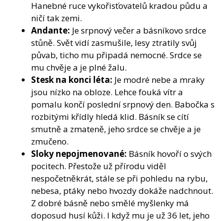
Hanebné ruce vykořisťovatelů kradou půdu a
ničí tak zemi.
Andante:
Je srpnový večer a básníkovo srdce
stůně. Svět vidí zasmušile, lesy ztratily svůj
půvab, ticho mu připadá nemocné. Srdce se
mu chvěje a je plné žalu.
Stesk na konci léta:
Je modré nebe a mraky
jsou nízko na obloze. Lehce fouká vítr a
pomalu končí poslední srpnový den. Babočka s
rozbitými křídly hledá klid. Básník se cítí
smutně a zmateně, jeho srdce se chvěje a je
zmučeno.
Sloky nepojmenované:
Básník hovoří o svých
pocitech. Přestože už přírodu viděl
nespočetněkrát, stále se při pohledu na rybu,
nebesa, ptáky nebo hvozdy dokáže nadchnout.
Z dobré básně nebo smělé myšlenky má
doposud husí kůži. I když mu je už 36 let, jeho