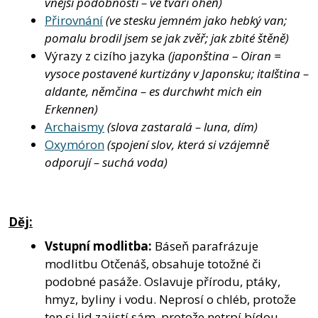
vnější podobnosti – ve tváři oheň)
Přirovnání
(ve stesku jemném jako hebký van;
pomalu brodil jsem se jak zvěř; jak zbité štěně)
Výrazy z cizího jazyka
(japonština – Oiran =
vysoce postavené kurtizány v Japonsku; italština –
aldante, němčina – es durchwht mich ein
Erkennen)
Archaismy
(slova zastaralá – luna, dím)
Oxymóron
(spojení slov, která si vzájemně
odporují – suchá voda)
Děj:
Vstupní modlitba:
Báseň parafrázuje
modlitbu Otčenáš, obsahuje totožné či
podobné pasáže. Oslavuje přírodu, ptáky,
hmyz, byliny i vodu. Neprosí o chléb, protože
ten si lid zajistí sám, protože netrpí bídou,