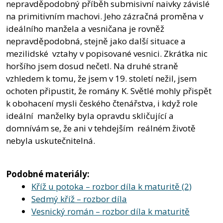
nepravděpodobný příběh submisivní naivky závislé
na primitivním machovi. Jeho zázračná proměna v
ideálního manžela a vesničana je rovněž
nepravděpodobná, stejně jako další situace a
mezilidské vztahy v popisované vesnici. Zkrátka nic
horšího jsem dosud nečetl. Na druhé straně
vzhledem k tomu, že jsem v 19. století nežil, jsem
ochoten připustit, že romány K. Světlé mohly přispět
k obohacení mysli českého čtenářstva, i když role
ideální manželky byla opravdu skličující a
domnívám se, že ani v tehdejším reálném životě
nebyla uskutečnitelná.
Podobné materiály:
Kříž u potoka – rozbor díla k maturitě (2)
Sedmý kříž – rozbor díla
Vesnický román – rozbor díla k maturitě