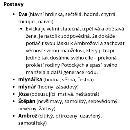
Postavy
Eva
(hlavní hrdinka, sečtělá, hodná, chytrá,
milující, naivní)
Evička je velmi statečná, trpělivá a obětavá
žena. Je natolik zodpovědná, že dokáže
potlačit svou lásku k Ambrožovi a zachovat
věrnost svému manželovi, který ji trápí.
Jedině tak dosáhne svého cíle – překoná
prokletí rodiny Potockých a spasí svého
manžela a další generace rodu.
mlynářka
(hodná, věrná, čestná)
mlynář
(hodný, zásadový)
Józa
(odsuzující, mstivá, nešťastná)
Štěpán
(nevšímavý, samolibý, sebevědomý,
nevěrný, žárlivý)
Ambrož
(citlivý, přirozený, uzavřený,
samotářský)