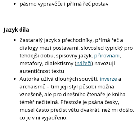
pásmo vypravěče i přímá řeč postav
Jazyk díla
Zastaralý jazyk s přechodníky, přímá řeč a
dialogy mezi postavami, slovosled typický pro
tehdejší dobu, spisovný jazyk,
přirovnání
,
metafory, dialektismy (
nářečí
) navozují
autentičnost textu
Autorka užívá dlouhých souvětí,
inverze
a
archaismů – tím její styl působí možná
vznešeně, ale pro dnešního čtenáře je kniha
téměř nečitelná. Přestože je psána česky,
musel často přečíst větu dvakrát, než mi došlo,
co je v ní vyjádřeno.