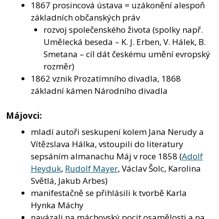
1867 prosincová ústava = uzákonění alespoň
základních občanských práv
rozvoj společenského života (spolky např.
Umělecká beseda – K. J. Erben, V. Hálek, B.
Smetana – cíl dát českému umění evropský
rozměr)
1862 vznik Prozatímního divadla, 1868
základní kámen Národního divadla
Májovci:
mladí autoři seskupení kolem Jana Nerudy a
Vítězslava Hálka, vstoupili do literatury
sepsáním almanachu Máj v roce 1858 (
Adolf
Heyduk
,
Rudolf Mayer
, Václav Šolc, Karolina
Světlá, Jakub Arbes)
manifestačně se přihlásili k tvorbě Karla
Hynka Máchy
navázali na máchovský pocit osamělosti a na