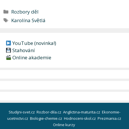
Rubriky
Rozbory děl
Štítky
Karolína Světlá
YouTube (novinka!)
Stahování
Online akademie
Studijni-svet.cz
Rozbor-dila.cz
Anglictina-maturita.cz
Ekonomie-
ucetnictvi.cz
Biologie-chemie.cz
Hodnoceni-skol.cz
Prezmania.cz
Online kurzy