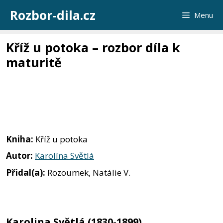
Přeskočit
Rozbor-dila.cz
Menu
na
obsah
Kříž u potoka – rozbor díla k
maturitě
Kniha:
Kříž u potoka
Autor:
Karolína Světlá
Přidal(a):
Rozoumek, Natálie V.
Karolina Světlá (1830-1899)