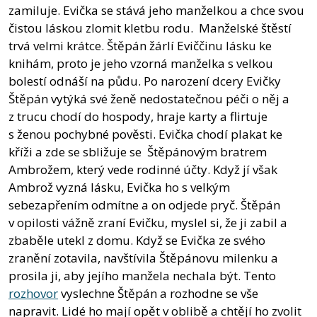
zamiluje. Evička se stává jeho manželkou a chce svou
čistou láskou zlomit kletbu rodu. Manželské štěstí
trvá velmi krátce. Štěpán žárlí Eviččinu lásku ke
knihám, proto je jeho vzorná manželka s velkou
bolestí odnáší na půdu. Po narození dcery Evičky
Štěpán vytýká své ženě nedostatečnou péči o něj a
z trucu chodí do hospody, hraje karty a flirtuje
s ženou pochybné pověsti. Evička chodí plakat ke
kříži a zde se sbližuje se Štěpánovým bratrem
Ambrožem, který vede rodinné účty. Když jí však
Ambrož vyzná lásku, Evička ho s velkým
sebezapřením odmítne a on odjede pryč. Štěpán
v opilosti vážně zraní Evičku, myslel si, že ji zabil a
zbaběle utekl z domu. Když se Evička ze svého
zranění zotavila, navštívila Štěpánovu milenku a
prosila ji, aby jejího manžela nechala být. Tento
rozhovor
vyslechne Štěpán a rozhodne se vše
napravit. Lidé ho mají opět v oblibě a chtějí ho zvolit