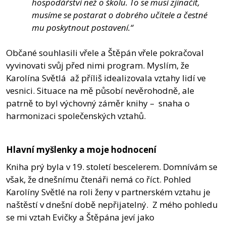
hospodářství než o školu. To se musí zjinačit,
musíme se postarat o dobrého učitele a čestné
mu poskytnout postavení.“
Občané souhlasili vřele a Štěpán vřele pokračoval
vyvinovati svůj před nimi program. Myslím, že
Karolína Světlá až příliš idealizovala vztahy lidí ve
vesnici. Situace na mě působí nevěrohodně, ale
patrně to byl výchovný záměr knihy – snaha o
harmonizaci společenských vztahů.
Hlavní myšlenky a moje hodnocení
Kniha prý byla v 19. století bescelerem. Domnívám se
však, že dnešnímu čtenáři nemá co říct. Pohled
Karolíny Světlé na roli ženy v partnerském vztahu je
naštěstí v dnešní době nepřijatelný. Z mého pohledu
se mi vztah Evičky a Štěpána jeví jako