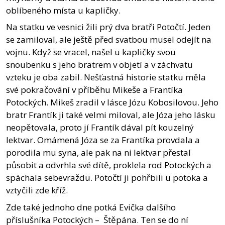
oblíbeného místa u kapličky.
Na statku ve vesnici žili prý dva bratři Potočtí. Jeden
se zamiloval, ale ještě před svatbou musel odejít na
vojnu. Když se vracel, našel u kapličky svou
snoubenku s jeho bratrem v objetí a v záchvatu
vzteku je oba zabil. Nešťastná historie statku měla
své pokračování v příběhu Mikeše a Frantíka
Potockých. Mikeš zradil v lásce Józu Kobosilovou. Jeho
bratr Frantík ji také velmi miloval, ale Józa jeho lásku
neopětovala, proto jí Frantík dával pít kouzelný
lektvar. Omámená Józa se za Frantíka provdala a
porodila mu syna, ale pak na ni lektvar přestal
působit a odvrhla své dítě, proklela rod Potockých a
spáchala sebevraždu. Potočtí ji pohřbili u potoka a
vztyčili zde kříž.
Zde také jednoho dne potká Evička dalšího
příslušníka Potockých – Štěpána. Ten se do ní