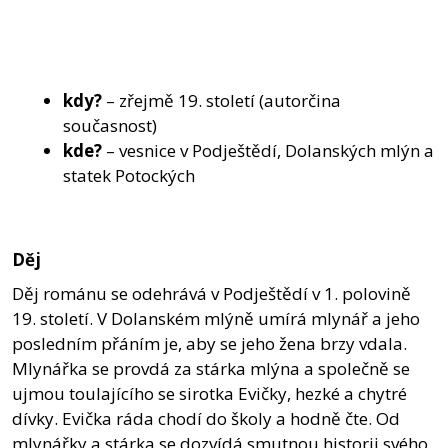
kdy?
– zřejmě 19. století (autorčina
současnost)
kde?
– vesnice v Podještědí, Dolanských mlýn a
statek Potockých
Děj
Děj románu se odehrává v Podještědí v 1. polovině
19. století. V Dolanském mlýně umírá mlynář a jeho
posledním přáním je, aby se jeho žena brzy vdala.
Mlynářka se provdá za stárka mlýna a společně se
ujmou toulajícího se sirotka Evičky, hezké a chytré
dívky. Evička ráda chodí do školy a hodně čte. Od
mlynářky a stárka se dozvídá smutnou historii svého