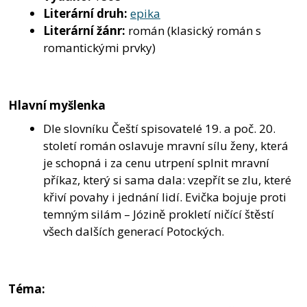
Literární druh:
epika
Literární žánr:
román (klasický román s
romantickými prvky)
Hlavní myšlenka
Dle slovníku Čeští spisovatelé 19. a poč. 20.
století román oslavuje mravní sílu ženy, která
je schopná i za cenu utrpení splnit mravní
příkaz, který si sama dala: vzepřít se zlu, které
křiví povahy i jednání lidí. Evička bojuje proti
temným silám – Józině prokletí ničící štěstí
všech dalších generací Potockých.
Téma: