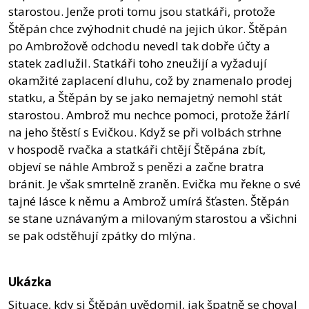
starostou. Jenže proti tomu jsou statkáři, protože
Štěpán chce zvýhodnit chudé na jejich úkor. Štěpán
po Ambrožově odchodu nevedl tak dobře účty a
statek zadlužil. Statkáři toho zneužijí a vyžadují
okamžité zaplacení dluhu, což by znamenalo prodej
statku, a Štěpán by se jako nemajetný nemohl stát
starostou. Ambrož mu nechce pomoci, protože žárlí
na jeho štěstí s Evičkou. Když se při volbách strhne
v hospodě rvačka a statkáři chtějí Štěpána zbít,
objeví se náhle Ambrož s penězi a začne bratra
bránit. Je však smrtelně zraněn. Evička mu řekne o své
tajné lásce k němu a Ambrož umírá šťasten. Štěpán
se stane uznávaným a milovaným starostou a všichni
se pak odstěhují zpátky do mlýna.
Ukázka
Situace, kdy si Štěpán uvědomil, jak špatně se choval