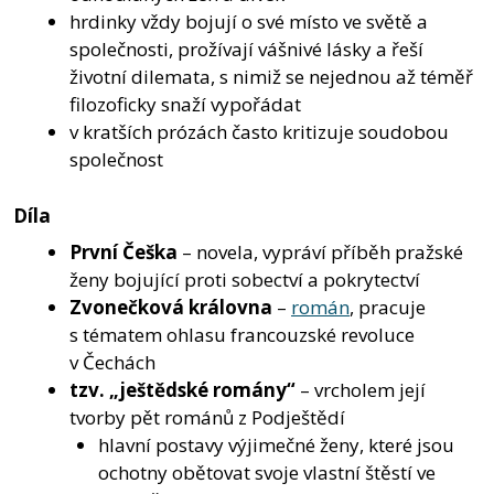
hrdinky vždy bojují o své místo ve světě a
společnosti, prožívají vášnivé lásky a řeší
životní dilemata, s nimiž se nejednou až téměř
filozoficky snaží vypořádat
v kratších prózách často kritizuje soudobou
společnost
Díla
První Češka
– novela, vypráví příběh pražské
ženy bojující proti sobectví a pokrytectví
Zvonečková královna
–
román
, pracuje
s tématem ohlasu francouzské revoluce
v Čechách
tzv. „ještědské romány“
– vrcholem její
tvorby pět románů z Podještědí
hlavní postavy výjimečné ženy, které jsou
ochotny obětovat svoje vlastní štěstí ve