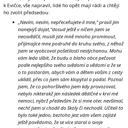
k Evičce, vše napravil, lidé ho opět mají rádi a chtějí
ho zvolit předsedou:
„Nevím, nevím, nepřeceňujete-li mne,“ pravil jim
nanejvýš dojat,“dosud ještě v ničem jsem se
neosvědčil, musili jste mně mnoho prominout,
přijímajíce mne podruhé do kruhu svého, z něhož
jsem se vyobcoval pošetilostí neslýchanou. Mohu
vám leda slíbit, že budu o blaho obce pečovat
podle nejlepšího svého svědomí a vědomí a že se
o to postarám, abych vám a dětem vašim z cesty
uklidil, přes co jsem sám klopýtal a padal. Poznal
jsem, že co pohoršlivého jsem kdy provozoval,
nebylo nikterakž jen následek dědičné v krvi mé
nemoci, nýbrž především že si mne otec nevšímal,
nechť jsem si chodil do školy či nechodil. Učiteli to
bylo také jedno, beztoho jest vám všem zajisté
ještě povědomo, že se více staral o svoje