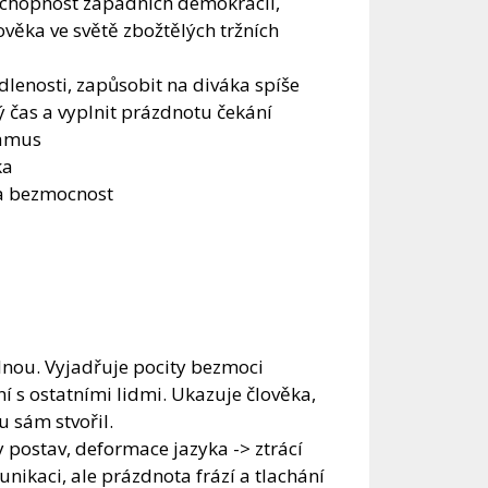
taschopnost západních demokracií,
ěka ve světě zbožtělých tržních
lenosti, zapůsobit na diváka spíše
 čas a vyplnit prázdnotu čekání
Camus
ka
 a bezmocnost
lnou. Vyjadřuje pocity bezmoci
 s ostatními lidmi. Ukazuje člověka,
u sám stvořil.
 postav, deformace jazyka -> ztrácí
ikaci, ale prázdnota frází a tlachání