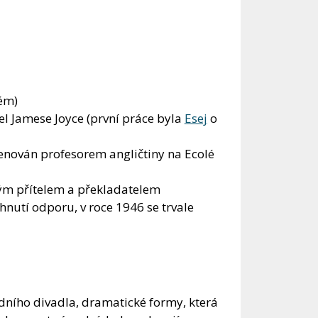
zém)
el Jamese Joyce (první práce byla
Esej
o
menován profesorem angličtiny na Ecolé
kým přítelem a překladatelem
hnutí odporu, v roce 1946 se trvale
rdního divadla, dramatické formy, která