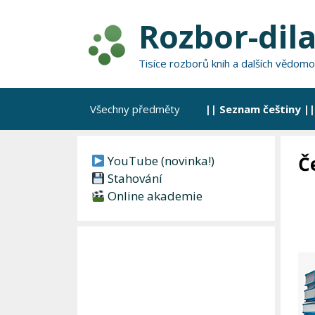
Přeskočit
Rozbor-dila
na
obsah
Tisíce rozborů knih a dalších vědomo
Všechny předměty
|| Seznam češtiny ||
Č
YouTube (novinka!)
Stahování
Online akademie