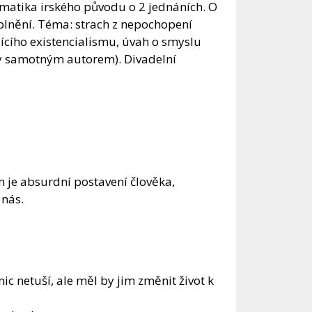
matika irského původu o 2 jednáních. O
plnění. Téma: strach z nepochopení
jícího existencialismu, úvah o smyslu
iny samotným autorem). Divadelní
 je absurdní postavení člověka,
 nás.
c netuší, ale měl by jim změnit život k