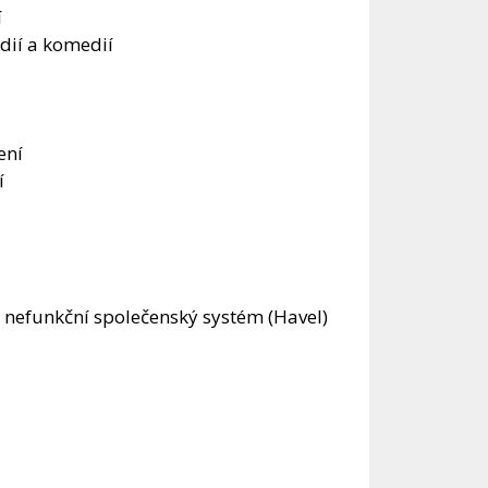
í
dií a komedií
ení
í
, nefunkční společenský systém (Havel)