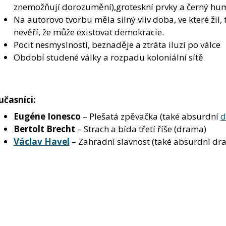
znemožňují dorozumění),groteskní prvky a černý hu
Na autorovo tvorbu měla silný vliv doba, ve které žil,
nevěří, že může existovat demokracie.
Pocit nesmyslnosti, beznaděje a ztráta iluzí po válce
Období studené války a rozpadu koloniální sítě
učasníci:
Eugéne Ionesco
– Plešatá zpěvačka (také absurdní
d
Bertolt Brecht
– Strach a bída třetí říše (drama)
Václav Havel
– Zahradní slavnost (také absurdní dr