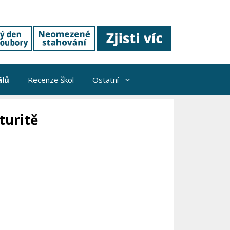
álů
Recenze škol
Ostatní
turitě