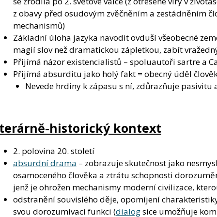
se zrodila po 2. světové válce (z otřesené víry v živo
z obavy před osudovým zvěčněním a zestádněním člov
mechanismů)
Základní úloha jazyka navodit ovduší všeobecné zemd
magií slov než dramatickou zápletkou, zabít vražedný
Přijímá názor existencialistů – spoluautoři sartre a 
Přijímá absurditu jako holý fakt = obecný úděl člově
Nevede hrdiny k zápasu s ní, zdůrazňuje pasivitu
iterárně-historický kontext
2. polovina 20. století
absurdní drama
– zobrazuje skutečnost jako nesmys
osamoceného člověka a ztrátu schopnosti dorozumění
jenž je ohrožen mechanismy moderní civilizace, ktero
odstranění souvislého děje, opomíjení charakteristiky
svou dorozumívací funkci (
dialog
sice umožňuje komun