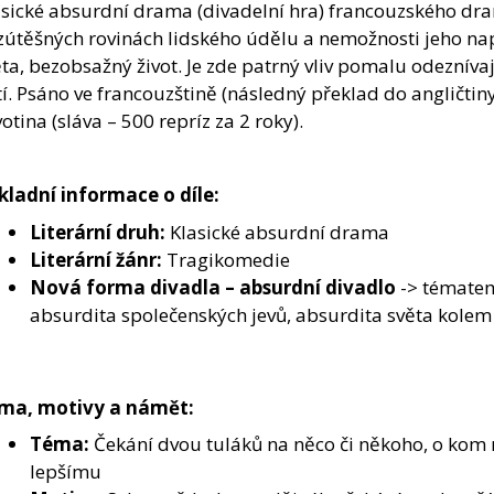
asické absurdní drama (divadelní hra) francouzského dra
zútěšných rovinách lidského údělu a nemožnosti jeho na
ta, bezobsažný život. Je zde patrný vliv pomalu odezníva
tí. Psáno ve francouzštině (následný překlad do angličt
otina (sláva – 500 repríz za 2 roky).
kladní informace o díle:
Literární druh:
Klasické absurdní drama
Literární žánr:
Tragikomedie
Nová forma divadla – absurdní divadlo
-> tématem
absurdita společenských jevů, absurdita světa kolem
ma, motivy a námět:
Téma:
Čekání dvou tuláků na něco či někoho, o kom ni
lepšímu