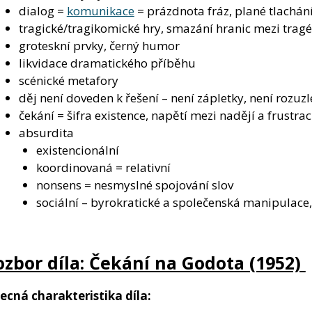
dialog =
komunikace
= prázdnota fráz, plané tlachán
tragické/tragikomické hry, smazání hranic mezi tragé
groteskní prvky, černý humor
likvidace dramatického příběhu
scénické metafory
děj není doveden k řešení – není zápletky, není rozuzl
čekání = šifra existence, napětí mezi nadějí a frustrac
absurdita
existencionální
koordinovaná = relativní
nonsens = nesmyslné spojování slov
sociální – byrokratické a společenská manipulace
ozbor díla: Čekání na Godota (1952)
ecná charakteristika díla: