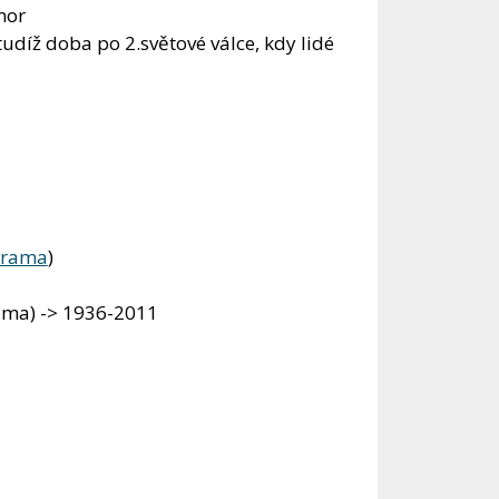
mor
 tudíž doba po 2.světové válce, kdy lidé
rama
)
ama) -> 1936-2011