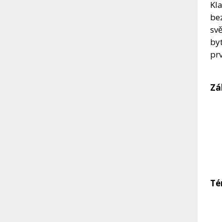
Kl
be
svě
by
prv
Zá
Té