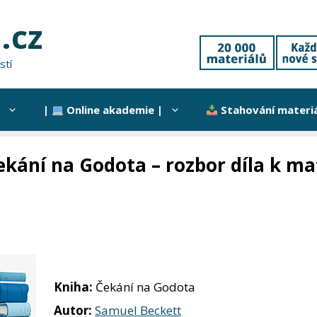
.cz
stí
|
Online akademie |
Stahování materi
ekání na Godota – rozbor díla k ma
Kniha:
Čekání na Godota
Autor:
Samuel Beckett