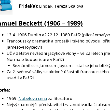
Přidal(a):
Lindak, Tereza Skálová
amuel Beckett (1906 – 1989)
13.4. 1906 Dublin až 22.12. 1989 Paříž (plicní emyfy
Francouzský dramatik a prozaik irského původu, přít
Jamesovi Joyceovi)
Už v dětství nevšední jazykové vlohy – ve 22 letech j
Normale Suúperieure v Paříži
Seznámil se s Jamesem Joycem – stal se jeho blíz
Za 2. světové války se aktivně účastnil francouzského 
usadil v Paříži
orba:
1969:
Nobelova cena
za literaturu
Nejvýznamnější představitel tzv. antidivadla či absu