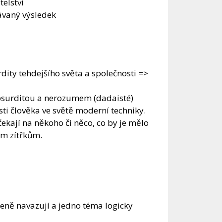
elství
ávaný výsledek
rdity tehdejšího světa a společnosti =>
absurditou a nerozumem (dadaisté)
ti člověka ve světě moderní techniky.
 čekají na někoho či něco, co by je mělo
ím zítřkům.
zeně navazují a jedno téma logicky