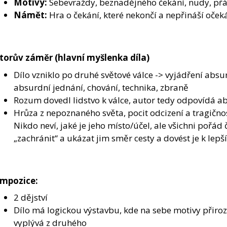
Motivy:
Sebevraždy, beznadějného čekání, nudy, přát
Námět:
Hra o čekání, které nekončí a nepřináší oček
torův záměr (hlavní myšlenka díla)
Dílo vzniklo po druhé světové válce -> vyjádření absu
absurdní jednání, chování, technika, zbraně
Rozum dovedl lidstvo k válce, autor tedy odpovídá 
Hrůza z nepoznaného světa, pocit odcizení a tragičnos
Nikdo neví, jaké je jeho místo/účel, ale všichni pořád
„zachránit“ a ukázat jim směr cesty a dovést je k lepš
mpozice:
2 dějství
Dílo má logickou výstavbu, kde na sebe motivy přiro
vyplývá z druhého