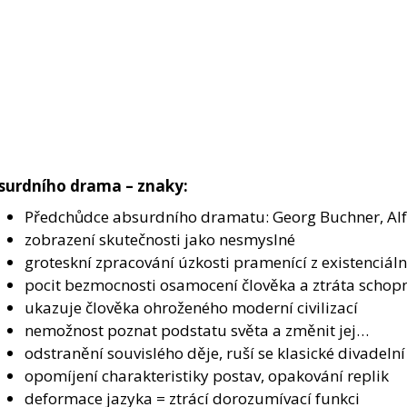
surdního drama – znaky:
Předchůdce absurdního dramatu: Georg Buchner, Alfre
zobrazení skutečnosti jako nesmyslné
groteskní zpracování úzkosti pramenící z existenciáln
pocit bezmocnosti osamocení člověka a ztráta schopn
ukazuje člověka ohroženého moderní civilizací
nemožnost poznat podstatu světa a změnit jej…
odstranění souvislého děje, ruší se klasické divadelní
opomíjení charakteristiky postav, opakování replik
deformace jazyka = ztrácí dorozumívací funkci