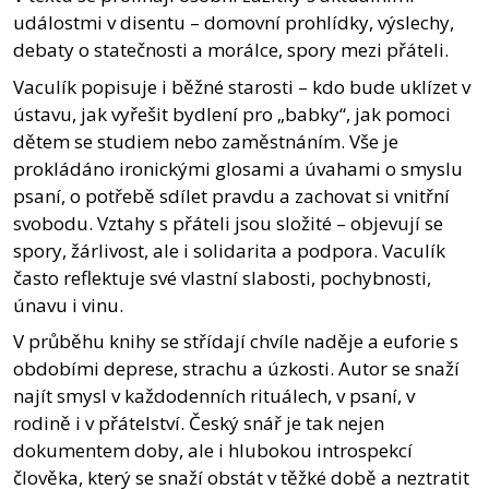
událostmi v disentu – domovní prohlídky, výslechy,
debaty o statečnosti a morálce, spory mezi přáteli.
Vaculík popisuje i běžné starosti – kdo bude uklízet v
ústavu, jak vyřešit bydlení pro „babky“, jak pomoci
dětem se studiem nebo zaměstnáním. Vše je
prokládáno ironickými glosami a úvahami o smyslu
psaní, o potřebě sdílet pravdu a zachovat si vnitřní
svobodu. Vztahy s přáteli jsou složité – objevují se
spory, žárlivost, ale i solidarita a podpora. Vaculík
často reflektuje své vlastní slabosti, pochybnosti,
únavu i vinu.
V průběhu knihy se střídají chvíle naděje a euforie s
obdobími deprese, strachu a úzkosti. Autor se snaží
najít smysl v každodenních rituálech, v psaní, v
rodině i v přátelství. Český snář je tak nejen
dokumentem doby, ale i hlubokou introspekcí
člověka, který se snaží obstát v těžké době a neztratit