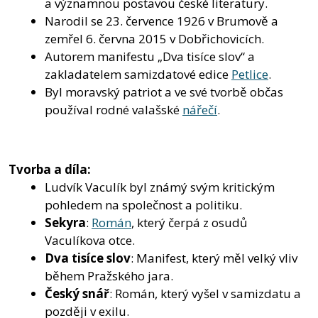
a významnou postavou české literatury.
Narodil se 23. července 1926 v Brumově a
zemřel 6. června 2015 v Dobřichovicích.
Autorem manifestu „Dva tisíce slov“ a
zakladatelem samizdatové edice
Petlice
.
Byl moravský patriot a ve své tvorbě občas
používal rodné valašské
nářečí
.
Tvorba a díla:
Ludvík Vaculík byl známý svým kritickým
pohledem na společnost a politiku.
Sekyra
:
Román
, který čerpá z osudů
Vaculíkova otce.
Dva tisíce slov
: Manifest, který měl velký vliv
během Pražského jara.
Český snář
: Román, který vyšel v samizdatu a
později v exilu.