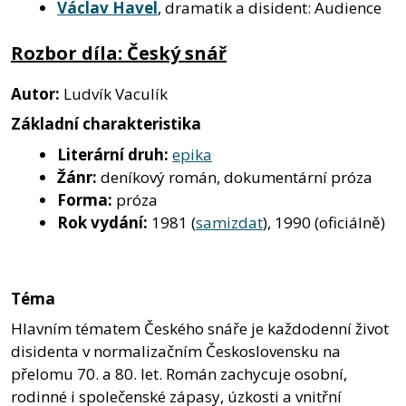
Václav Havel
, dramatik a disident: Audience
Rozbor díla: Český snář
Autor:
Ludvík Vaculík
Základní charakteristika
Literární druh:
epika
Žánr:
deníkový román, dokumentární próza
Forma:
próza
Rok vydání:
1981 (
samizdat
), 1990 (oficiálně)
Téma
Hlavním tématem Českého snáře je každodenní život
disidenta v normalizačním Československu na
přelomu 70. a 80. let. Román zachycuje osobní,
rodinné i společenské zápasy, úzkosti a vnitřní