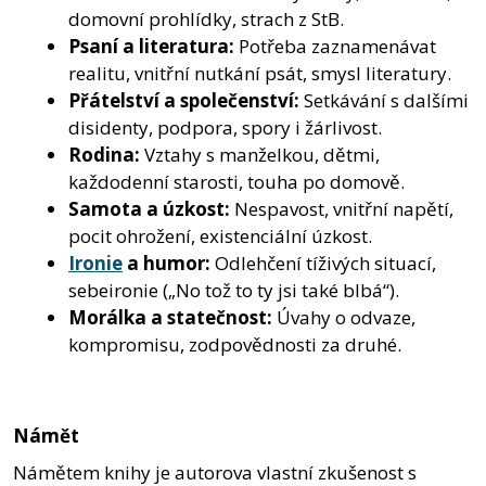
domovní prohlídky, strach z StB.
Psaní a literatura:
Potřeba zaznamenávat
realitu, vnitřní nutkání psát, smysl literatury.
Přátelství a společenství:
Setkávání s dalšími
disidenty, podpora, spory i žárlivost.
Rodina:
Vztahy s manželkou, dětmi,
každodenní starosti, touha po domově.
Samota a úzkost:
Nespavost, vnitřní napětí,
pocit ohrožení, existenciální úzkost.
Ironie
a humor:
Odlehčení tíživých situací,
sebeironie („No tož to ty jsi také blbá“).
Morálka a statečnost:
Úvahy o odvaze,
kompromisu, zodpovědnosti za druhé.
Námět
Námětem knihy je autorova vlastní zkušenost s