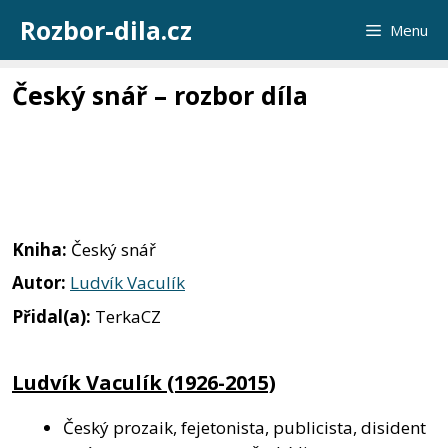
Přeskočit
Rozbor-dila.cz
Menu
na
obsah
Český snář – rozbor díla
Kniha:
Český snář
Autor:
Ludvík Vaculík
Přidal(a):
TerkaCZ
Ludvík Vaculík (1926-2015)
Český prozaik, fejetonista, publicista, disident