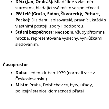
Děti (Jan, Ondráš):
Mladí lidé s vlastními
starostmi, hledající své místo ve společnosti.
Přátelé (Gruša, Sidon, Škvorecký, Pithart,
Pecka):
Disidenti, spisovatelé, právníci, každý s
vlastními postoji, spory i podporou.
Státní bezpečnost:
Neosobní, všudypřítomná
hrozba, reprezentovaná výslechy, výhrůžkami,
sledováním.
Časoprostor
Doba:
Leden–duben 1979 (normalizace v
Československu)
Místo:
Praha, Dobřichovice, byty, úřady,
policejní stanice, domácnosti přátel