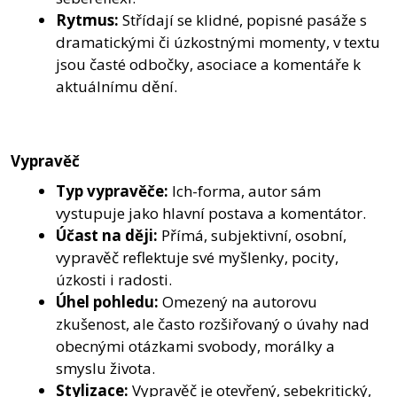
Rytmus:
Střídají se klidné, popisné pasáže s
dramatickými či úzkostnými momenty, v textu
jsou časté odbočky, asociace a komentáře k
aktuálnímu dění.
Vypravěč
Typ vypravěče:
Ich-forma, autor sám
vystupuje jako hlavní postava a komentátor.
Účast na ději:
Přímá, subjektivní, osobní,
vypravěč reflektuje své myšlenky, pocity,
úzkosti i radosti.
Úhel pohledu:
Omezený na autorovu
zkušenost, ale často rozšiřovaný o úvahy nad
obecnými otázkami svobody, morálky a
smyslu života.
Stylizace:
Vypravěč je otevřený, sebekritický,