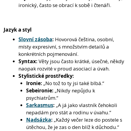
ironický, často se obrací k sobě i čtenáři.
Jazyk a styl
Slovní zásoba
:
Hovorová čeština, osobní,
místy expresivní, s množstvím detailů a
konkrétních pojmenování.
Syntax:
Věty jsou často krátké, úsečné, někdy
naopak rozvité v proud asociací a úvah.
Stylistické prostředky:
Ironie:
„No tož to ty jsi také blbá.“
Sebeironie:
„Nikdy nepůjdu k
psychiatrům.“
Sarkasmus
:
„A já jako vlastník čehokoli
nepadám pro stát a rodinu v úvahu.“
Nadsázka
:
„Každý večer leze do postele s
útěchou, že je zas o den blíž k důchodu.“