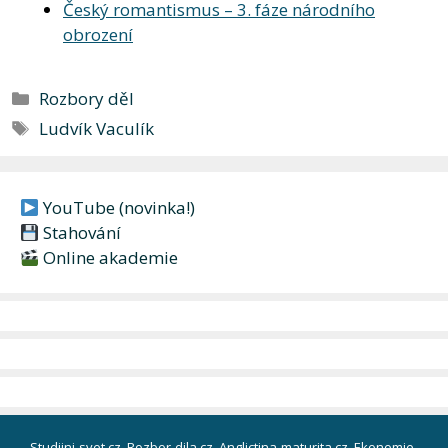
Český romantismus – 3. fáze národního
obrození
Rubriky
Rozbory děl
Štítky
Ludvík Vaculík
YouTube (novinka!)
Stahování
Online akademie
Studijni-svet.cz
Rozbor-dila.cz
Anglictina-maturita.cz
Ekonomie-