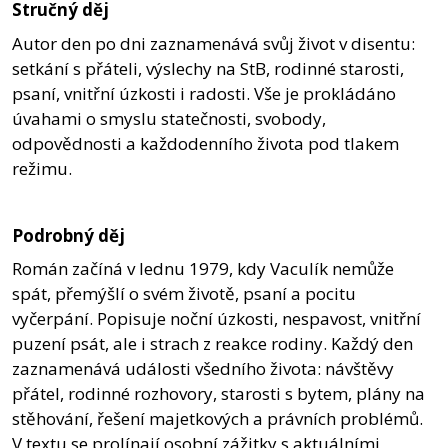
Stručný děj
Autor den po dni zaznamenává svůj život v disentu:
setkání s přáteli, výslechy na StB, rodinné starosti,
psaní, vnitřní úzkosti i radosti. Vše je prokládáno
úvahami o smyslu statečnosti, svobody,
odpovědnosti a každodenního života pod tlakem
režimu.
Podrobný děj
Román začíná v lednu 1979, kdy Vaculík nemůže
spát, přemýšlí o svém životě, psaní a pocitu
vyčerpání. Popisuje noční úzkosti, nespavost, vnitřní
puzení psát, ale i strach z reakce rodiny. Každý den
zaznamenává události všedního života: návštěvy
přátel, rodinné rozhovory, starosti s bytem, plány na
stěhování, řešení majetkových a právních problémů.
V textu se prolínají osobní zážitky s aktuálními