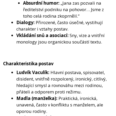
Absurdní humor:
„Jana zas pozvali na
ředitelství podniku na pohovor… Jsme z
toho celá rodina zkoprnělí.“
Dialogy:
Přirozené, často úsečné, vystihují
charakter i vztahy postav.
Vkládání snů a asociací:
Sny, vize a vnitřní
monology jsou organickou součástí textu.
Charakteristika postav
Ludvík Vaculík:
Hlavní postava, spisovatel,
disident, vnitřně rozpolcený, ironický, citlivý,
hledající smysl a rovnováhu mezi rodinou,
přáteli a odporem proti režimu.
Madla (manželka):
Praktická, ironická,
unavená, často v konfliktu s manželem, ale
oporou rodiny.